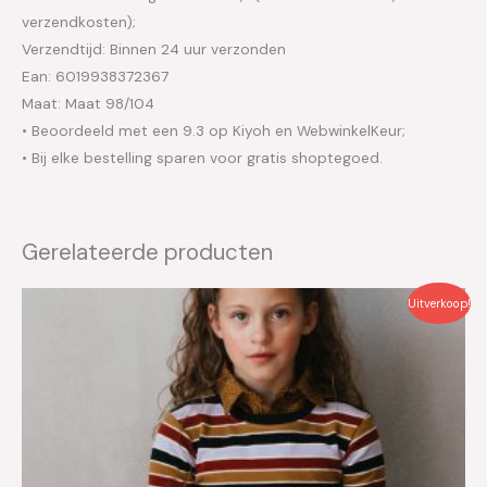
verzendkosten);
Verzendtijd: Binnen 24 uur verzonden
Ean: 6019938372367
Maat: Maat 98/104
• Beoordeeld met een 9.3 op Kiyoh en WebwinkelKeur;
• Bij elke bestelling sparen voor gratis shoptegoed.
Gerelateerde producten
Oorspronkelijke
Huidige
Uitverkoop!
prijs
prijs
was:
is:
€49.99.
€25.00.