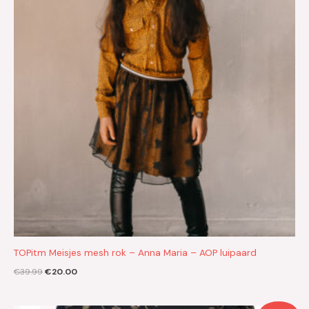
TOPitm Meisjes mesh rok – Anna Maria – AOP luipaard
€
39.99
€
20.00