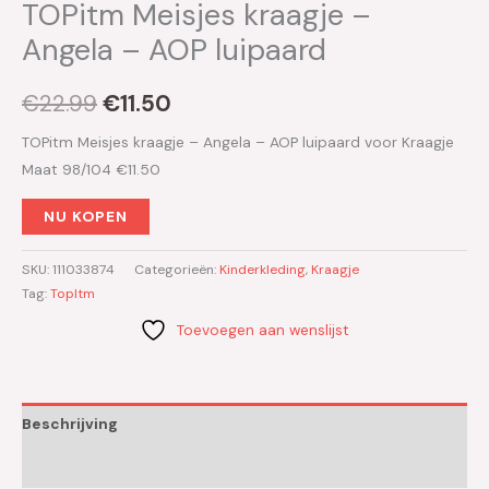
TOPitm Meisjes kraagje –
Angela – AOP luipaard
€
22.99
€
11.50
TOPitm Meisjes kraagje – Angela – AOP luipaard voor Kraagje
Maat 98/104 €11.50
NU KOPEN
SKU:
111033874
Categorieën:
Kinderkleding
,
Kraagje
Tag:
TopItm
Toevoegen aan wenslijst
Beschrijving
Aanvullende informatie