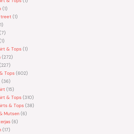
irt & Tops
1
o
1
treet
1
1
7
1
irt & Tops
1
n
272
227
 & Tops
602
t
36
irt
15
irt & Tops
310
irts & Tops
38
 & Mutsen
6
erjas
6
n
17