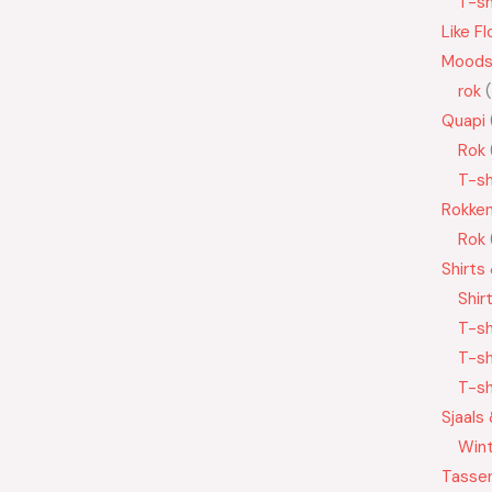
T-sh
Like Fl
Moods
rok
Quapi
Rok
T-sh
Rokke
Rok
Shirts
Shir
T-sh
T-sh
T-sh
Sjaals
Wint
Tasse