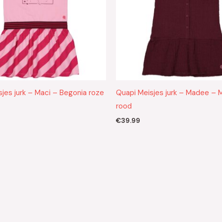
jes jurk – Maci – Begonia roze
Quapi Meisjes jurk – Madee – 
rood
€
39.99