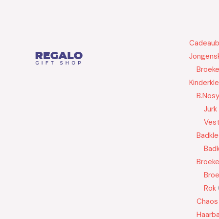
Cadeau
Jongensk
Broek
Kinderkl
B.Nos
Jurk
Ves
Badkle
Badk
Broek
Bro
Rok
Chaos
Haarb