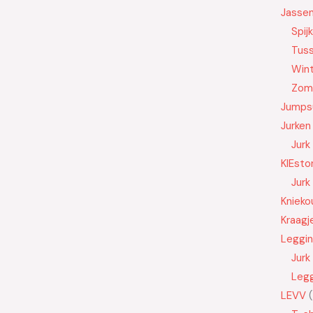
Jasse
Spij
Tus
Wint
Zom
Jumps
Jurken
Jurk
KIEsto
Jurk
Knieko
Kraagj
Leggi
Jurk
Leg
LEVV