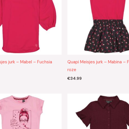
jes jurk – Mabel – Fuchsia
Quapi Meisjes jurk – Mabina – 
roze
€
34.99