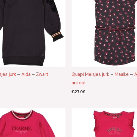
jes jurk – Aida – Zwart
Quapi Meisjes jurk – Maaike – A
animal
€
27.99