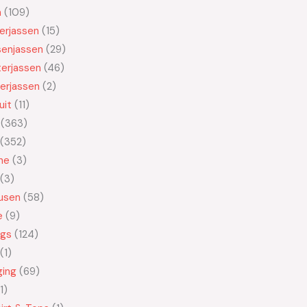
n
109
kerjassen
15
senjassen
29
erjassen
46
erjassen
2
uit
11
363
352
ne
3
3
usen
58
e
9
ngs
124
1
ging
69
1