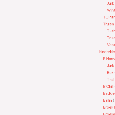
Jurk
Wint
TOPit
Truien
T-sh
Trui
Ves
Kinderkl
B.Nos
Jurk
Rok
T-sh
B'Chill
Badkle
Ballin
Broek 
Broek