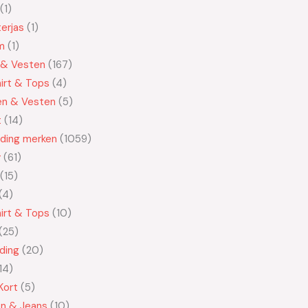
1
erjas
1
m
1
 & Vesten
167
irt & Tops
4
en & Vesten
5
t
14
eding merken
1059
y
61
15
4
irt & Tops
10
25
ding
20
14
Kort
5
en & Jeans
10