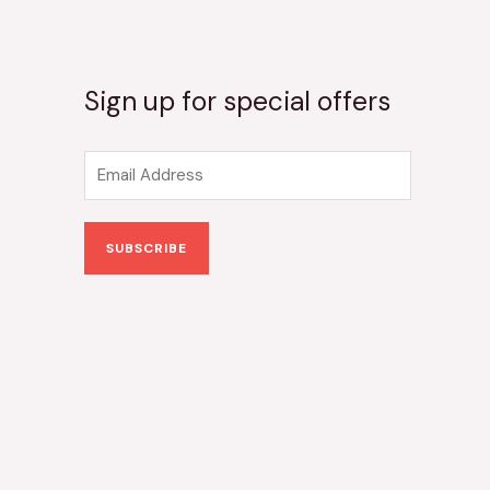
Sign up for special offers
E
m
a
SUBSCRIBE
i
l
*