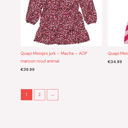
Quapi Meisjes jurk – Macha – AOP
Quapi Meis
maroon rood animal
€
34.99
€
39.99
1
2
→