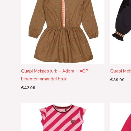
Quapi Meisjes jurk – Adora – AOP
Quapi Meis
bloemen amandel bruin
€
39.99
€
42.99