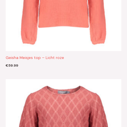
Geisha Meisjes top – Licht roze
€
59.99