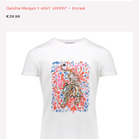
Geisha Meisjes t-shirt ‘ohhhh!’ – Koraal
€
29.99