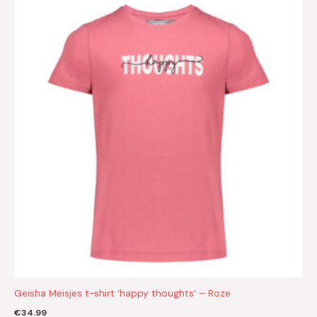
Geisha Meisjes t-shirt ‘happy thoughts’ – Roze
€
34.99