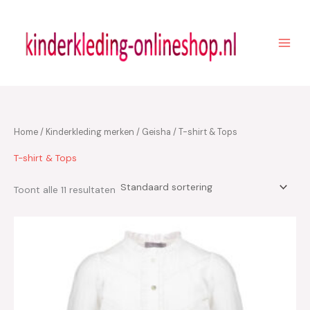
Ga
naar
de
inhoud
Home
/
Kinderkleding merken
/
Geisha
/ T-shirt & Tops
T-shirt & Tops
Toont alle 11 resultaten