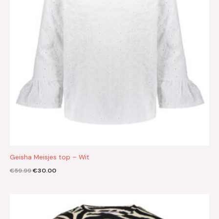
Geisha Meisjes top – Wit
€
59.99
€
30.00