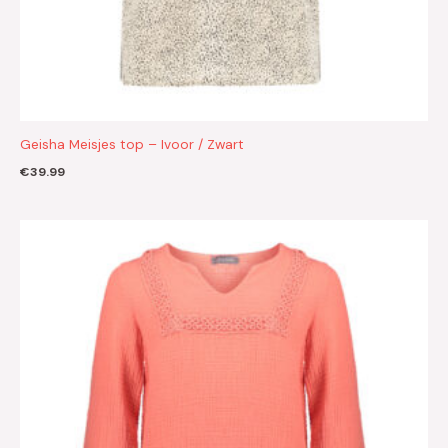
Geisha Meisjes top – Ivoor / Zwart
€
39.99