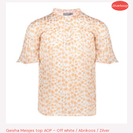
Oorspronkelijke
Huidige
Uitverkoop!
prijs
prijs
was:
is:
€49.99.
€25.00.
Geisha Meisjes top AOP – Off white / Abrikoos / Zilver