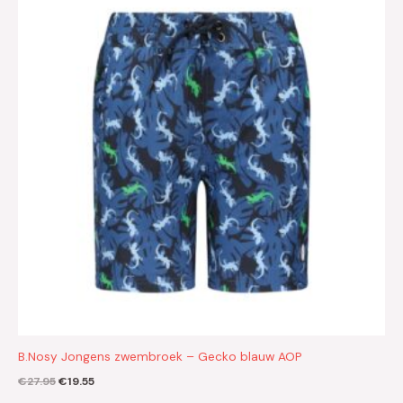
was:
is:
€27.95.
€19.55.
B.Nosy Jongens zwembroek – Gecko blauw AOP
€
27.95
€
19.55