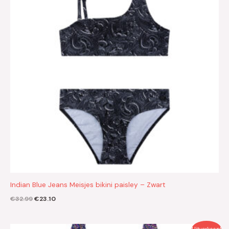
Indian Blue Jeans Meisjes bikini paisley – Zwart
€
32.99
€
23.10
Oorspronkelijke
Huidige