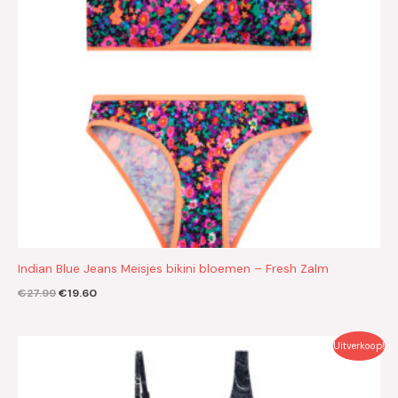
Indian Blue Jeans Meisjes bikini bloemen – Fresh Zalm
€
27.99
€
19.60
Oorspronkelijke
Huidige
Uitverkoop!
prijs
prijs
was:
is:
€32.99.
€23.10.