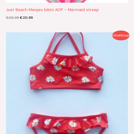
Just Beach Meisjes bikini AOP – Mermaid streep
€
29.95
€
20.95
Oorspronkelijke
Huidige
Uitverkoop!
prijs
prijs
was:
is:
€27.99.
€19.60.