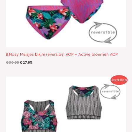
B.Nosy Meisjes bikini reversibel AOP – Active bloemen AOP
€
39.95
€
27.95
Oorspronkelijke
Huidige
Uitverkoop!
prijs
prijs
was:
is:
€36.95.
€25.85.