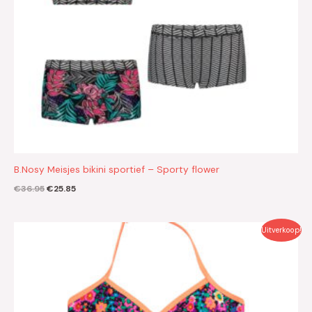
B.Nosy Meisjes bikini sportief – Sporty flower
€
36.95
€
25.85
Oorspronkelijke
Huidige
Uitverkoop!
prijs
prijs
was:
is:
€27.99.
€19.60.