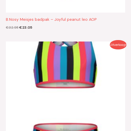
B.Nosy Meisjes badpak – Joyful peanut leo AOP
€
32.95
€
23.05
Oorspronkelijke
Huidige
Uitverkoop!
prijs
prijs
was:
is:
€34.95.
€24.45.