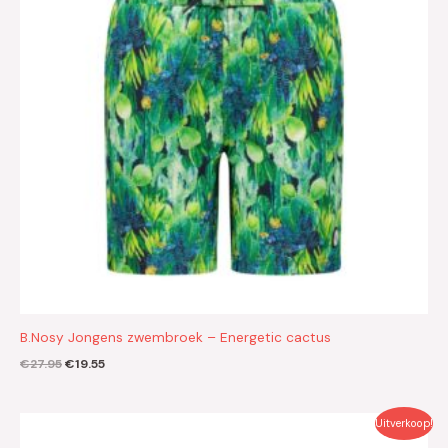
B.Nosy Jongens zwembroek – Energetic cactus
€
27.95
€
19.55
Oorspronkelijke
Huidige
Uitverkoop!
prijs
prijs