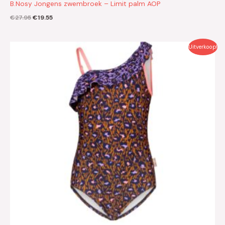
B.Nosy Jongens zwembroek – Limit palm AOP
€
27.95
€
19.55
Oorspronkelijke
Huidige
Uitverkoop!
prijs
prijs
was:
is:
€32.95.
€23.05.