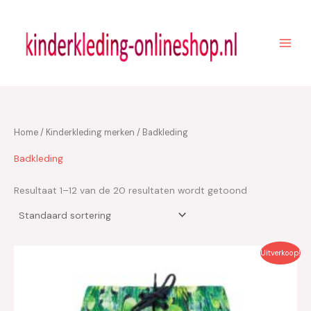
Ga
naar
de
inhoud
Home
/
Kinderkleding merken
/ Badkleding
Badkleding
Resultaat 1–12 van de 20 resultaten wordt getoond
Oorspronkelijke
Huidige
Uitverkoop!
prijs
prijs
was:
is:
€27.95.
€19.55.