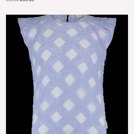
€
59.95
€
30.00