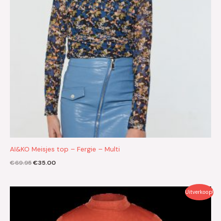
AI&KO Meisjes top – Fergie – Multi
€
69.95
€
35.00
Oorspronkelijke
Huidige
Uitverkoop!
prijs
prijs
was:
is:
€59.95.
€30.00.