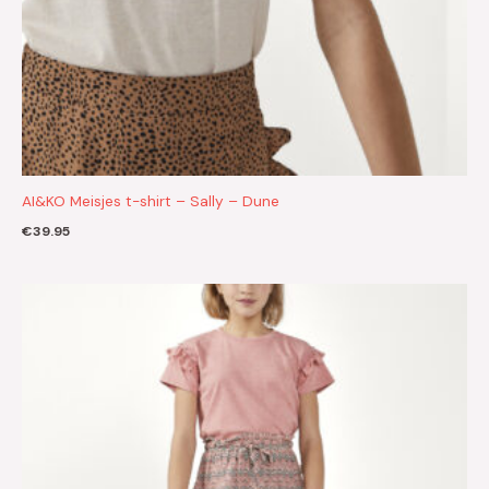
AI&KO Meisjes t-shirt – Sally – Dune
€
39.95