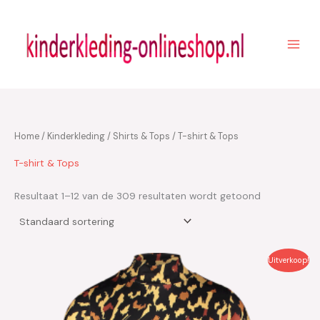
Ga
naar
de
inhoud
Home
/
Kinderkleding
/
Shirts & Tops
/ T-shirt & Tops
T-shirt & Tops
Resultaat 1–12 van de 309 resultaten wordt getoond
Oorspronkelijke
Huidige
Uitverkoop!
prijs
prijs
was:
is:
€49.95.
€25.00.