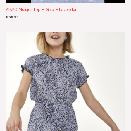
AI&KO Meisjes top – Giva – Lavender
€
59.95