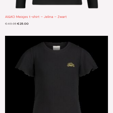
AI&KO Meisjes t-shirt – Jelina – Zwart
€
49.95
€
25.00