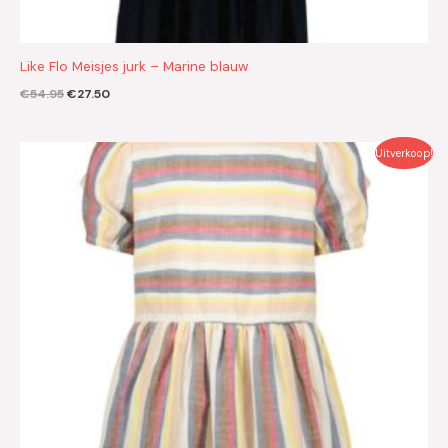
Like Flo Meisjes jurk – Marine blauw
€
54.95
€
27.50
Oorspronkelijke
Huidige
Uitverkoop!
prijs
prijs
was:
is:
€69.95.
€35.00.