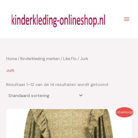
Ga
naar
de
inhoud
Home
/
Kinderkleding merken
/
Like Flo
/ Jurk
Jurk
Resultaat 1–12 van de 14 resultaten wordt getoond
Oorspronkelijke
Huidige
Uitverkoop!
prijs
prijs
was:
is:
€59.95.
€30.00.