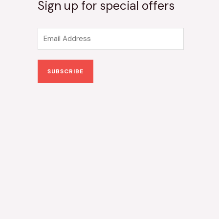
Sign up for special offers
E
m
a
SUBSCRIBE
i
l
*