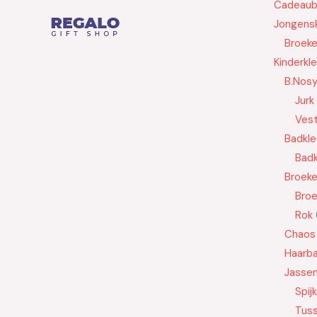
Cadeau
Jongensk
Broek
Kinderkl
B.Nos
Jurk
Ves
Badkle
Badk
Broek
Bro
Rok
Chaos
Haarb
Jasse
Spij
Tus