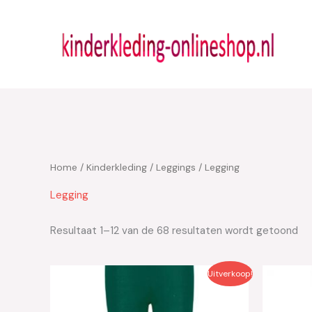
Ga
naar
de
inhoud
Home
/
Kinderkleding
/
Leggings
/ Legging
Legging
Resultaat 1–12 van de 68 resultaten wordt getoond
Oorspronkelijke
Huidige
Oor
Uitverkoop!
prijs
prijs
prij
was:
is:
was
€17.95.
€8.95.
€21