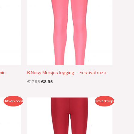
mic
B.Nosy Meisjes legging – Festival roze
€
17.95
€
8.95
Oorspronkelijke
Huidige
Uitverkoop!
Uitverkoop!
prijs
prijs
was:
is:
€17.95.
€8.95.