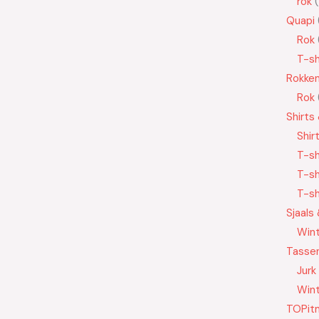
rok
Quapi
Rok
T-sh
Rokke
Rok
Shirts
Shir
T-sh
T-sh
T-sh
Sjaals
Wint
Tasse
Jurk
Wint
TOPit