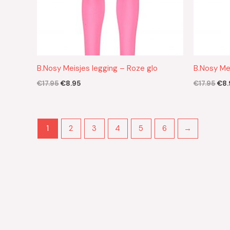
B.Nosy Meisjes legging – Roze glo
B.Nosy Mei
€
17.95
€
8.95
€
17.95
€
8.
1
2
3
4
5
6
→