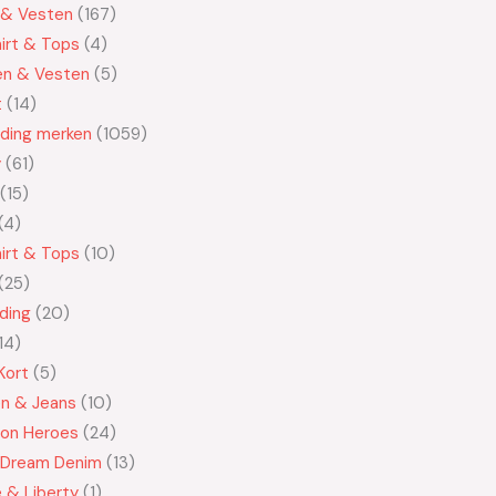
 & Vesten
167
irt & Tops
4
en & Vesten
5
t
14
eding merken
1059
y
61
15
4
irt & Tops
10
25
ding
20
14
Kort
5
en & Jeans
10
n Heroes
24
 Dream Denim
13
e & Liberty
1