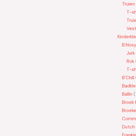
Truien
T-sh
Trui
Ves
Kinderkl
B.Nos
Jurk
Rok
T-sh
B'Chill
Badkle
Ballin
Broek 
Broek
Commo
Dutch
Franki