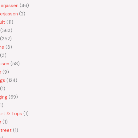
erjassen
46
erjassen
2
uit
11
363
352
ne
3
3
usen
58
e
9
ngs
124
1
ging
69
1
irt & Tops
1
o
1
treet
1