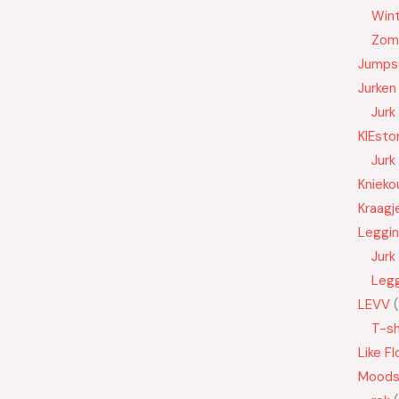
Wint
Zom
Jumps
Jurken
Jurk
KIEsto
Jurk
Knieko
Kraagj
Leggi
Jurk
Leg
LEVV
T-sh
Like Fl
Moods