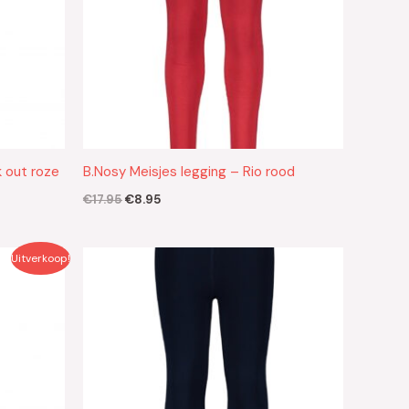
k out roze
B.Nosy Meisjes legging – Rio rood
€
17.95
€
8.95
Uitverkoop!