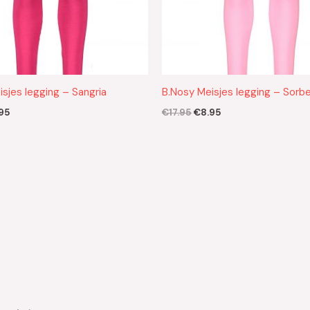
sjes legging – Sangria
B.Nosy Meisjes legging – Sorb
95
€
17.95
€
8.95