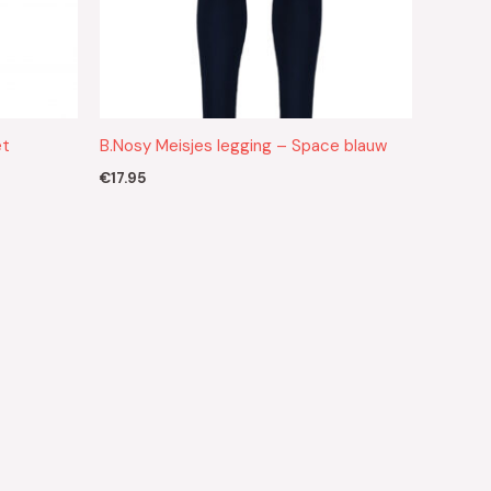
et
B.Nosy Meisjes legging – Space blauw
€
17.95