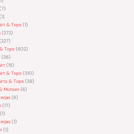
1
7
1
irt & Tops
1
n
272
227
 & Tops
602
t
36
irt
15
irt & Tops
310
irts & Tops
38
 & Mutsen
6
erjas
6
n
17
1
erjas
1
m
1