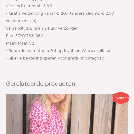
Verzendkosten NL: 3.95
• Gratis verzending vanaf € 20,- (anders slechts € 2,50
verzendkosten);
Verzendtijd: Binnen 24 uur verzonden
Ean: 8720173311360
Maat: Maat 92
• Beoordeeld met een 9.3 op Kiyoh en WebwinkelKeur;
• Bij elke bestelling sparen voor gratis shoptegoed.
Gerelateerde producten
Oorspronkelijke
Huidige
Uitverkoop!
prijs
prijs
was:
is:
€37.95.
€19.00.