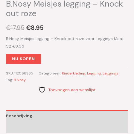
B.Nosy Meisjes legging – Knock
out roze
€
17.95
€
8.95
B.Nosy Meisjes legging – Knock out roze voor Leggings Maat
92 €8.95
NU KOPEN
SKU:
112068365
Categorieën:
Kinderkleding
,
Legging
,
Leggings
Tag:
B.Nosy
Toevoegen aan wenslijst
Beschrijving
Aanvullende informatie