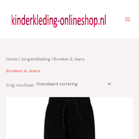
Ga
naar
de
inhoud
Home
/
Jongenskleding
/ Broeken & Jeans
Broeken & Jeans
Enig resultaat