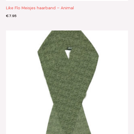
Like Flo Meisjes haarband – Animal
€
7.95