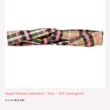
€9.99.
€3.00.
Quapi Meisjes haarband – Kosi – AOP Zand geruit
€
9.99
€
3.00