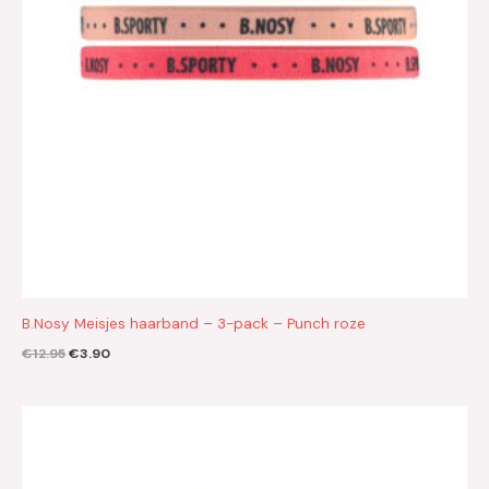
B.Nosy Meisjes haarband – 3-pack – Punch roze
€
12.95
€
3.90