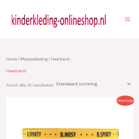
Ga
naar
de
inhoud
Home
/
Meisjeskleding
/ Haarband
Haarband
Toont alle 10 resultaten
Oorspronkelijke
Huidige
Uitverkoop!
prijs
prijs
was:
is:
€12.95.
€3.90.