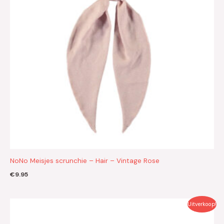
NoNo Meisjes scrunchie – Hair – Vintage Rose
€
9.95
Oorspronkelijke
Huidige
Uitverkoop!
prijs
prijs
was:
is: