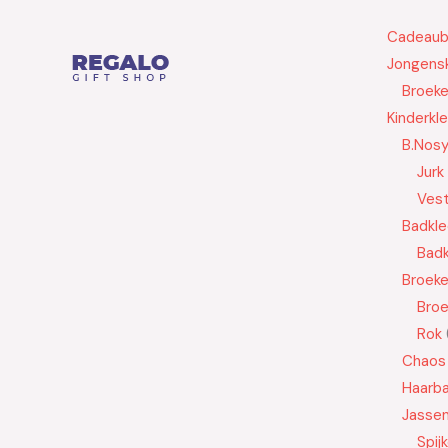
Cadeau
Jongensk
Broek
Kinderkl
B.Nos
Jurk
Ves
Badkle
Badk
Broek
Bro
Rok
Chaos
Haarb
Jasse
Spij