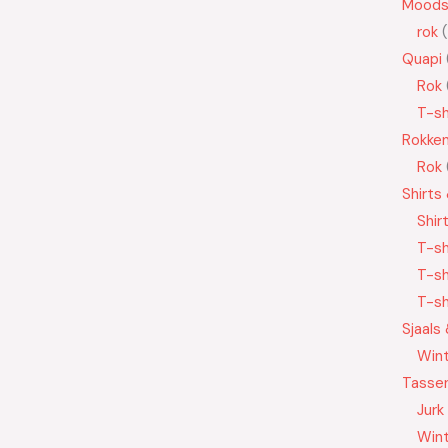
Moods
rok
Quapi
Rok
T-sh
Rokke
Rok
Shirts
Shir
T-sh
T-sh
T-sh
Sjaals
Wint
Tasse
Jurk
Wint