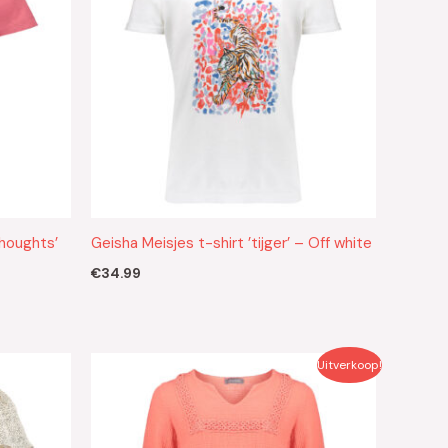
thoughts’
Geisha Meisjes t-shirt ’tijger’ – Off white
€
34.99
Oorspronkelijke
Huidige
Uitverkoop!
prijs
prijs
was:
is:
€59.99.
€30.00.