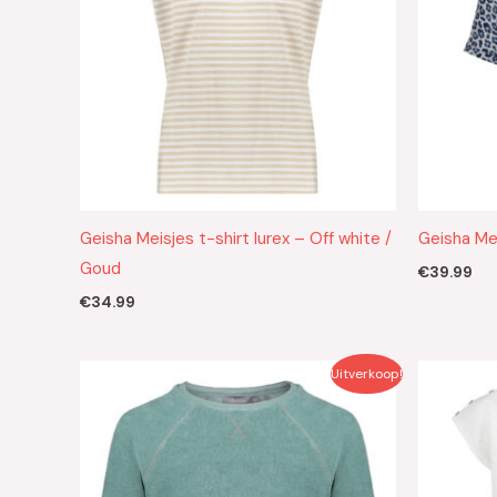
Geisha Meisjes t-shirt lurex – Off white /
Geisha Me
Goud
€
39.99
€
34.99
Oorspronkelijke
Huidige
Uitverkoop!
prijs
prijs
was:
is:
€39.99.
€20.00.