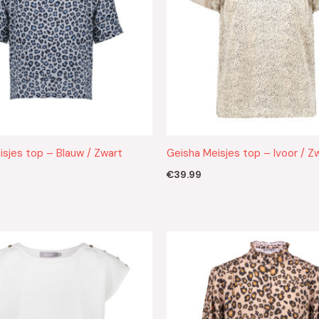
isjes top – Blauw / Zwart
Geisha Meisjes top – Ivoor / Z
€
39.99
Oorspronkelijke
Huidige
prijs
prijs
was:
is:
€59.99.
€42.00.