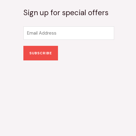
Sign up for special offers
E
m
a
SUBSCRIBE
i
l
*