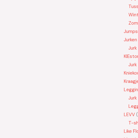
Tus
Wint
Zom
Jumps
Jurken
Jurk
KIEsto
Jurk
Knieko
Kraagj
Leggi
Jurk
Leg
LEVV
T-sh
Like Fl