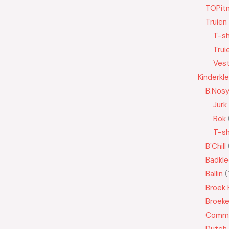
TOPit
Truien
T-sh
Trui
Ves
Kinderkl
B.Nos
Jurk
Rok
T-sh
B'Chill
Badkle
Ballin
Broek 
Broek
Commo
Dutch