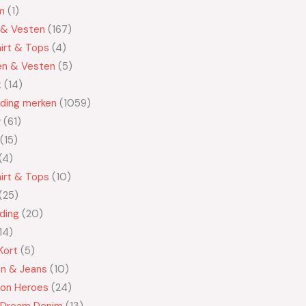
m
1
 & Vesten
167
irt & Tops
4
en & Vesten
5
t
14
eding merken
1059
y
61
15
4
irt & Tops
10
25
ding
20
14
Kort
5
en & Jeans
10
n Heroes
24
 Dream Denim
13