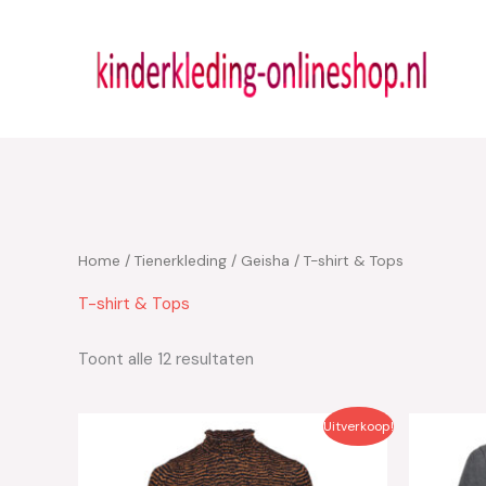
Ga
naar
de
inhoud
Home
/
Tienerkleding
/
Geisha
/ T-shirt & Tops
T-shirt & Tops
Toont alle 12 resultaten
Oorspronkelijke
Huidige
Uitverkoop!
prijs
prijs
was:
is:
€54.99.
€38.50.