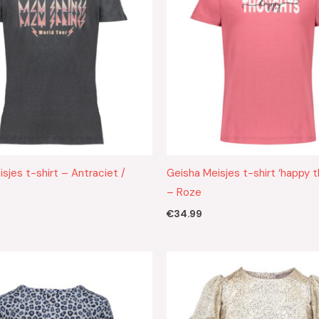
sjes t-shirt – Antraciet /
Geisha Meisjes t-shirt ‘happy 
– Roze
€
34.99