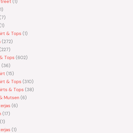
treet
1
1
7
1
irt & Tops
1
n
272
227
 & Tops
602
t
36
irt
15
irt & Tops
310
irts & Tops
38
 & Mutsen
6
erjas
6
n
17
1
erjas
1