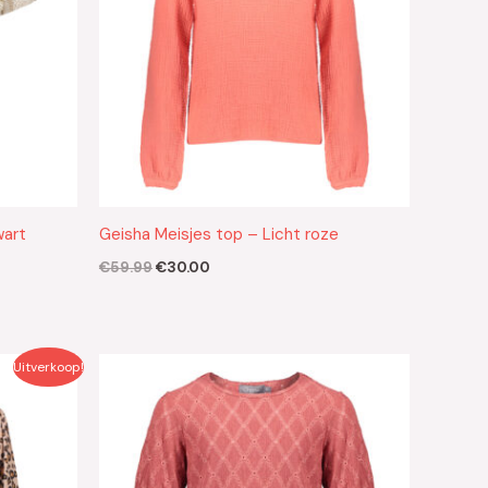
wart
Geisha Meisjes top – Licht roze
€
59.99
€
30.00
Uitverkoop!