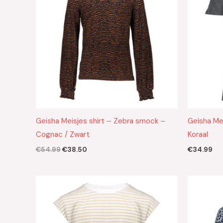
Geisha Meisjes shirt – Zebra smock –
Geisha Mei
Cognac / Zwart
Koraal
€
54.99
€
38.50
€
34.99