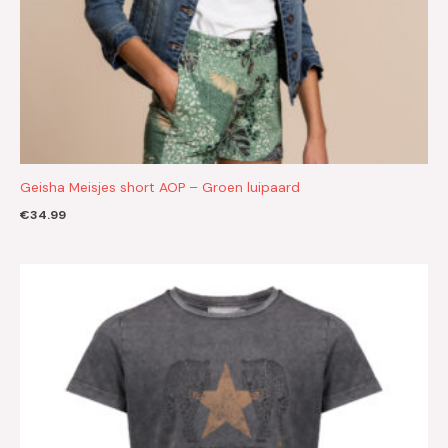
Geisha Meisjes short AOP – Groen luipaard
€
34.99