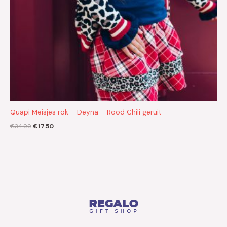
Quapi Meisjes rok – Deyna – Rood Chili geruit
€
34.99
€
17.50