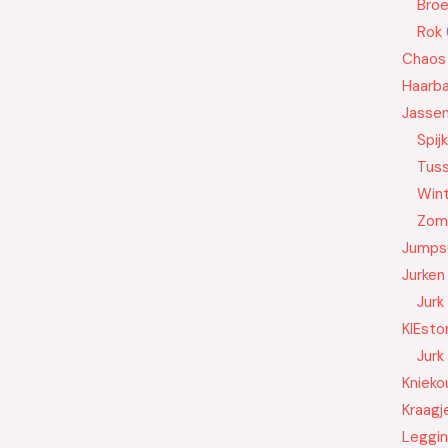
Bro
Rok
Chaos
Haarb
Jasse
Spij
Tus
Wint
Zom
Jumps
Jurken
Jurk
KIEsto
Jurk
Knieko
Kraagj
Leggi