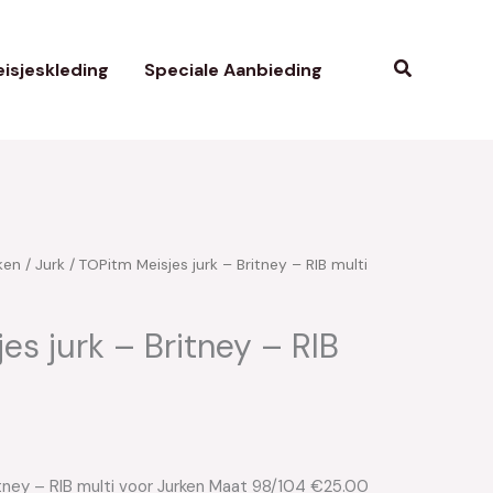
Zoeken
isjeskleding
Speciale Aanbieding
ken
/
Jurk
/ TOPitm Meisjes jurk – Britney – RIB multi
kelijke
uidige
rijs
es jurk – Britney – RIB
s:
25.00.
itney – RIB multi voor Jurken Maat 98/104 €25.00