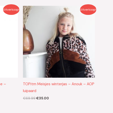
Oorspronkelijke
Huidige
Uitverkoop!
Uitverkoop!
prijs
prijs
was:
is:
€69.99.
€35.00.
ne –
TOPitm Meisjes winterjas – Anouk – AOP
luipaard
€
69.99
€
35.00