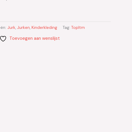
eën:
Jurk
,
Jurken
,
Kinderkleding
Tag:
TopItm
Toevoegen aan wenslijst