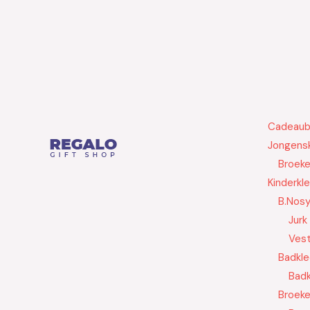
Cadeau
Jongensk
Broek
Kinderkl
B.Nos
Jurk
Ves
Badkle
Badk
Broek