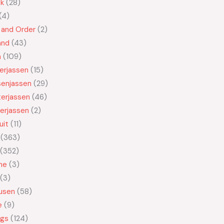
ek
28
4
 and Order
2
and
43
n
109
kerjassen
15
senjassen
29
erjassen
46
erjassen
2
uit
11
363
352
ne
3
3
usen
58
e
9
ngs
124