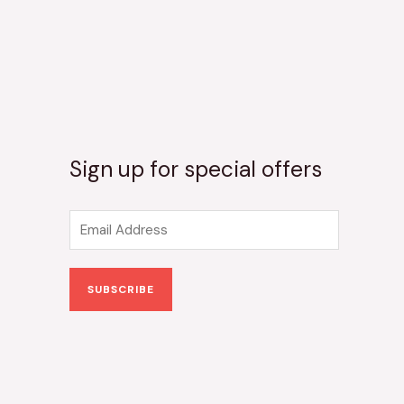
Sign up for special offers
E
m
a
SUBSCRIBE
i
l
*