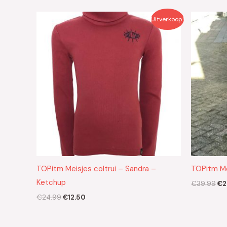
Oorspronkelijke
Huidige
Oo
Uitverkoop!
prijs
prijs
pri
was:
is:
wa
€24.99.
€12.50.
€3
TOPitm Meisjes coltrui – Sandra –
TOPitm Mei
Ketchup
€
39.99
€
2
€
24.99
€
12.50