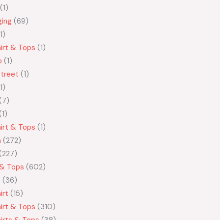
1
ging
69
1
irt & Tops
1
o
1
treet
1
1
7
1
irt & Tops
1
n
272
227
 & Tops
602
t
36
irt
15
irt & Tops
310
irts & Tops
38