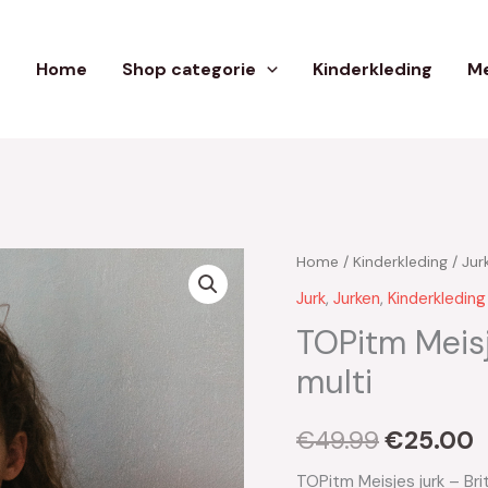
Home
Shop categorie
Kinderkleding
Me
Home
/
Kinderkleding
/
Jur
Oorspron
H
Jurk
,
Jurken
,
Kinderkleding
prijs
p
TOPitm Meisj
was:
i
multi
€49.99.
€
€
49.99
€
25.00
TOPitm Meisjes jurk – Br