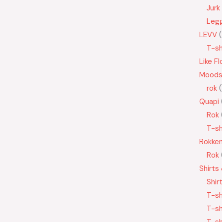
Jurk
Leg
LEVV
T-sh
Like Fl
Moods
rok
Quapi
Rok
T-sh
Rokke
Rok
Shirts
Shir
T-sh
T-sh
T-sh