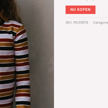
NU KOPEN
SKU:
111033876
Categori