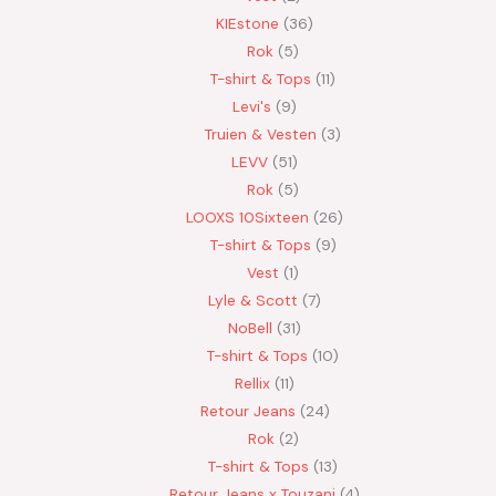
KIEstone
36
Rok
5
T-shirt & Tops
11
Levi's
9
Truien & Vesten
3
LEVV
51
Rok
5
LOOXS 10Sixteen
26
T-shirt & Tops
9
Vest
1
Lyle & Scott
7
NoBell
31
T-shirt & Tops
10
Rellix
11
Retour Jeans
24
Rok
2
T-shirt & Tops
13
Retour Jeans x Touzani
4