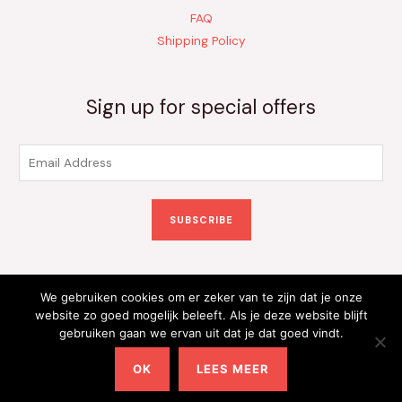
FAQ
Shipping Policy
Sign up for special offers
E
m
a
SUBSCRIBE
i
l
*
We gebruiken cookies om er zeker van te zijn dat je onze
Copyright © 2026 Kinderkleding Onlineshop | Powered by
website zo goed mogelijk beleeft. Als je deze website blijft
gebruiken gaan we ervan uit dat je dat goed vindt.
Kinderkleding Onlineshop
OK
LEES MEER