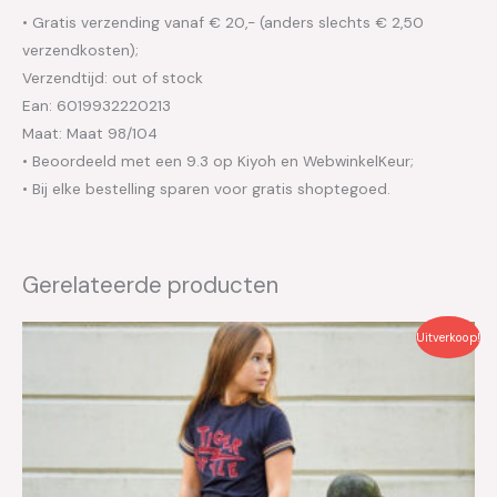
• Gratis verzending vanaf € 20,- (anders slechts € 2,50
verzendkosten);
Verzendtijd: out of stock
Ean: 6019932220213
Maat: Maat 98/104
• Beoordeeld met een 9.3 op Kiyoh en WebwinkelKeur;
• Bij elke bestelling sparen voor gratis shoptegoed.
Gerelateerde producten
Oorspronkelijke
Huidige
Uitverkoop!
prijs
prijs
was:
is:
€39.99.
€20.00.