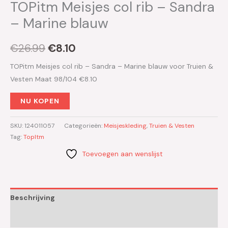
TOPitm Meisjes col rib – Sandra
– Marine blauw
€
26.99
€
8.10
TOPitm Meisjes col rib – Sandra – Marine blauw voor Truien &
Vesten Maat 98/104 €8.10
NU KOPEN
SKU:
124011057
Categorieën:
Meisjeskleding
,
Truien & Vesten
Tag:
TopItm
Toevoegen aan wenslijst
Beschrijving
Aanvullende informatie