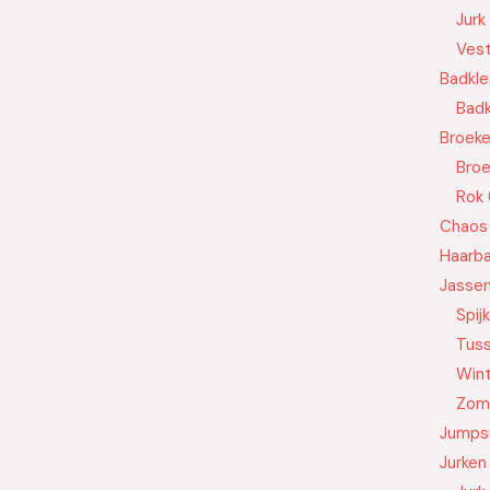
Jurk
Ves
Badkle
Badk
Broek
Bro
Rok
Chaos
Haarb
Jasse
Spij
Tus
Wint
Zom
Jumps
Jurken