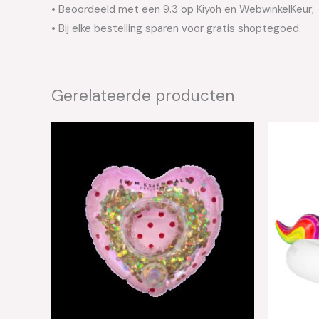
• Beoordeeld met een 9.3 op Kiyoh en WebwinkelKeur;
• Bij elke bestelling sparen voor gratis shoptegoed.
Gerelateerde producten