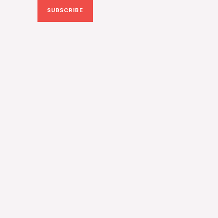
SUBSCRIBE
i
l
*