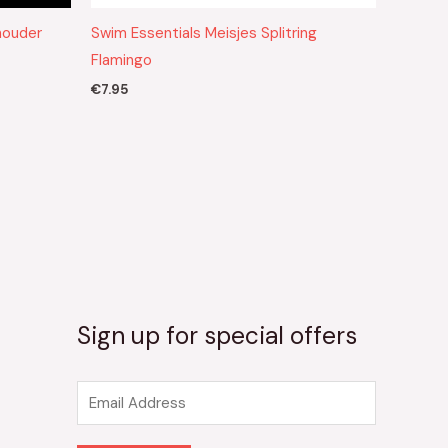
houder
Swim Essentials Meisjes Splitring
Flamingo
€
7.95
Sign up for special offers
E
m
a