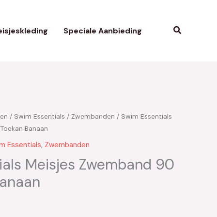
Zoeken
isjeskleding
Speciale Aanbieding
ken
/
Swim Essentials
/
Zwembanden
/ Swim Essentials
Toekan Banaan
m Essentials
,
Zwembanden
ials Meisjes Zwemband 90
Banaan