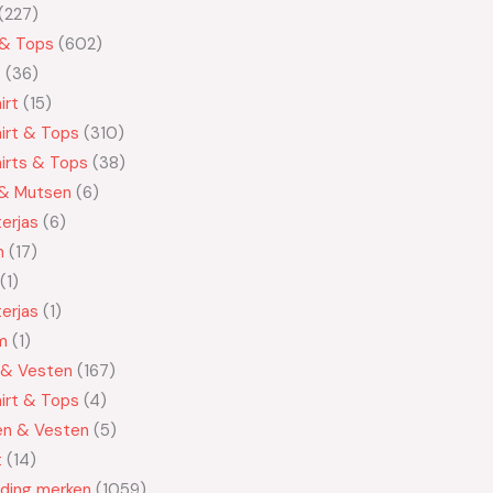
227
 & Tops
602
t
36
irt
15
irt & Tops
310
irts & Tops
38
 & Mutsen
6
erjas
6
n
17
1
erjas
1
m
1
 & Vesten
167
irt & Tops
4
en & Vesten
5
t
14
eding merken
1059