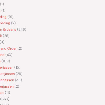
1
t
1
ding
19
leding
2
en & Jeans
246
ek
28
4
 and Order
2
and
43
n
109
kerjassen
15
senjassen
29
erjassen
46
erjassen
2
uit
11
363