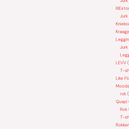
Jurk
KIEsto
Jurk
Knieko
Kraagj
Leggi
Jurk
Leg
LEVV
T-sh
Like Fl
Moods
rok
Quapi
Rok
T-sh
Rokke