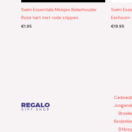
Swim Essentials Meisjes Bekerhouder
Swim Esse
Roze hart met rode stippen
Eenhoorn
€
1.95
€
19.95
Cadeau
Jongensk
Broek
Kinderkl
B.Nos