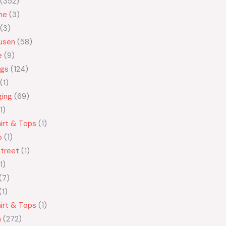
352
ne
3
3
usen
58
e
9
ngs
124
1
ging
69
1
irt & Tops
1
o
1
treet
1
1
7
1
irt & Tops
1
n
272