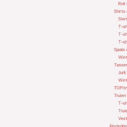
Rok
Shirts
Shir
T-sh
T-sh
T-sh
Sjaals
Wint
Tasse
Jurk
Wint
TOPit
Truien
T-sh
Trui
Ves
Kinderkl