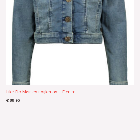
Like Flo Meisjes spijkerjas – Denim
€
69.95