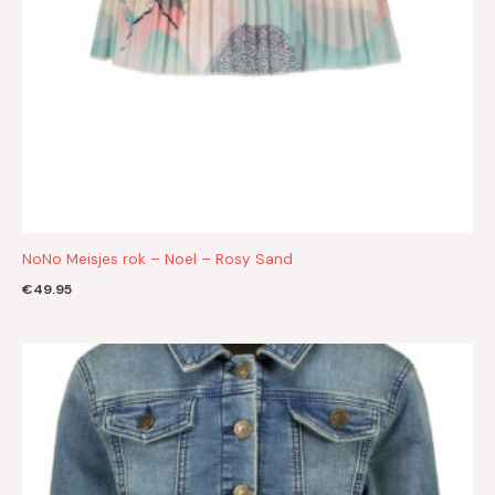
NoNo Meisjes rok – Noel – Rosy Sand
€
49.95