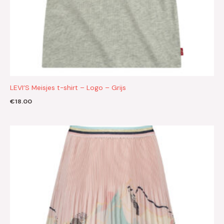
LEVI’S Meisjes t-shirt – Logo – Grijs
€
18.00