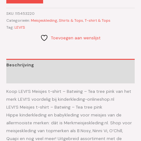
SKU:
115453220
Categorieën:
Meisjeskleding
,
Shirts & Tops
,
T-shirt & Tops
Tag:
LEVI'S
Toevoegen aan wenslijst
Beschrijving
Aanvullende informatie
Koop LEVI’S Meisjes t-shirt – Batwing – Tea tree pink van het
merk LEVI’S voordelig bij kinderkleding-onlineshop.nl
LEVI’S Meisjes t-shirt – Batwing – Tea tree pink
Hippe kinderkleding en babykleding voor meisjes van de
allermooiste merken: dát is Merkmeisjeskleding.nl. Shop voor
meisjeskleding van topmerken als B.Nosy, Ninni Vi, O’Chill,
Quapi en nog veel meer! Uitgebreid assortiment met de