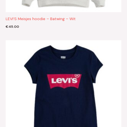
LEVI’S Meisjes hoodie – Batwing – Wit
€
45.00