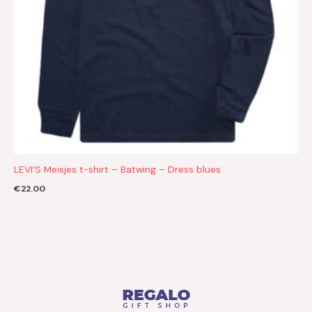
LEVI’S Meisjes t-shirt – Batwing – Dress blues
€
22.00