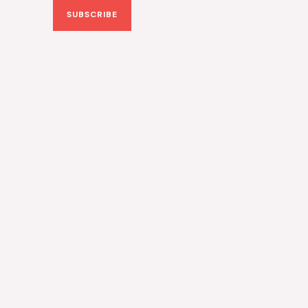
SUBSCRIBE
i
l
*