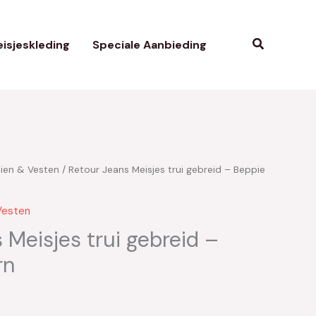
Zoeken
isjeskleding
Speciale Aanbieding
uien & Vesten
/ Retour Jeans Meisjes trui gebreid – Beppie
kelijke
uidige
rijs
Vesten
:
 Meisjes trui gebreid –
rn
15.00.