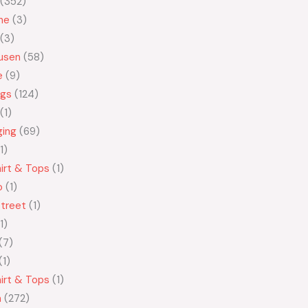
352
ne
3
3
usen
58
e
9
ngs
124
1
ging
69
1
irt & Tops
1
o
1
treet
1
1
7
1
irt & Tops
1
n
272