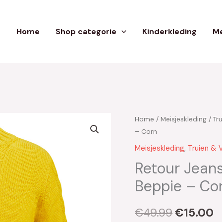
Home
Shop categorie
Kinderkleding
Me
Home
/
Meisjeskleding
/
Tr
Oorspron
H
– Corn
prijs
p
Meisjeskleding
,
Truien & 
was:
is
Retour Jeans
Beppie – Co
€49.99.
€
€
49.99
€
15.00