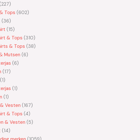
227
 & Tops
602
t
36
irt
15
irt & Tops
310
irts & Tops
38
 & Mutsen
6
erjas
6
n
17
1
erjas
1
m
1
 & Vesten
167
irt & Tops
4
en & Vesten
5
t
14
eding merken
1059