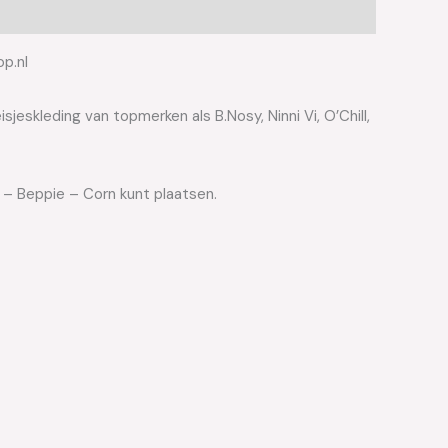
op.nl
jeskleding van topmerken als B.Nosy, Ninni Vi, O’Chill,
d – Beppie – Corn kunt plaatsen.