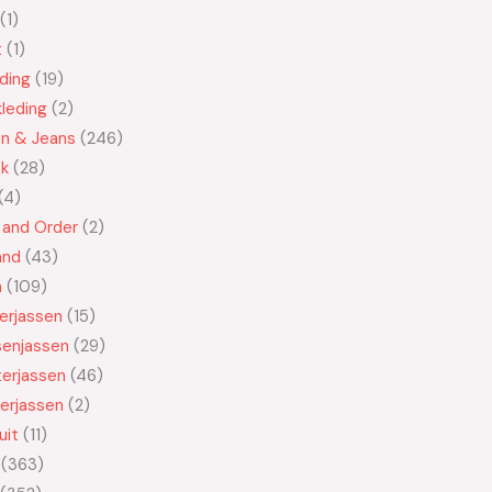
1
t
1
ding
19
leding
2
en & Jeans
246
ek
28
4
 and Order
2
and
43
n
109
kerjassen
15
senjassen
29
erjassen
46
erjassen
2
uit
11
363