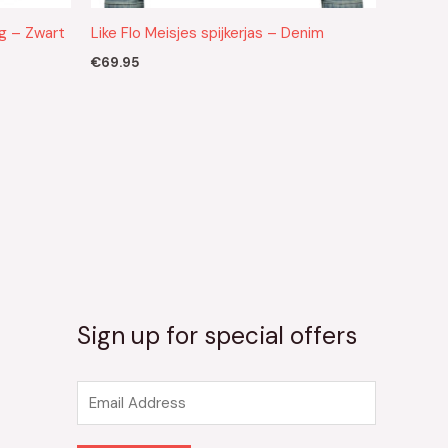
ng – Zwart
Like Flo Meisjes spijkerjas – Denim
€
69.95
Sign up for special offers
E
m
a