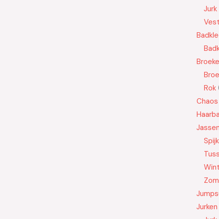
Jurk
Ves
Badkle
Badk
Broek
Bro
Rok
Chaos
Haarb
Jasse
Spij
Tus
Wint
Zom
Jumps
Jurken