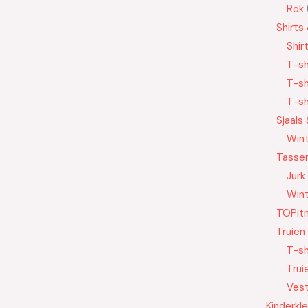
Rok
Shirts
Shir
T-sh
T-sh
T-sh
Sjaals
Wint
Tasse
Jurk
Wint
TOPit
Truien
T-sh
Trui
Ves
Kinderkl