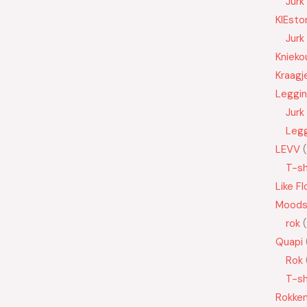
Jurk
KIEsto
Jurk
Knieko
Kraagj
Leggi
Jurk
Leg
LEVV
T-sh
Like Fl
Moods
rok
Quapi
Rok
T-sh
Rokke