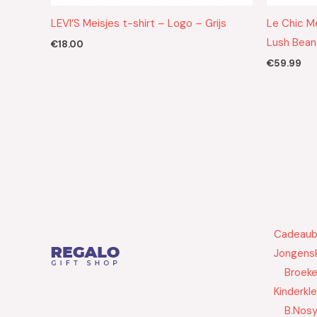
LEVI’S Meisjes t-shirt – Logo – Grijs
Le Chic M
Lush Bean
€
18.00
€
59.99
Cadeau
Jongensk
Broek
Kinderkl
B.Nos