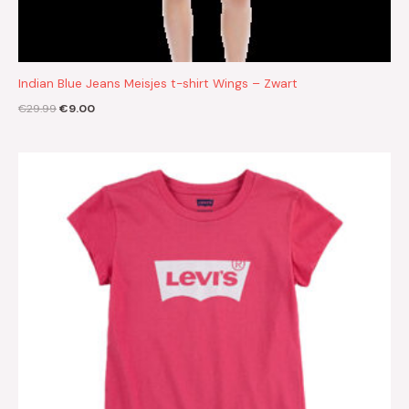
Indian Blue Jeans Meisjes t-shirt Wings – Zwart
€
29.99
€
9.00