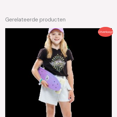
Gerelateerde producten
Oorspronkelijke
Huidige
Uitverkoop!
prijs
prijs
was:
is:
€29.99.
€9.00.