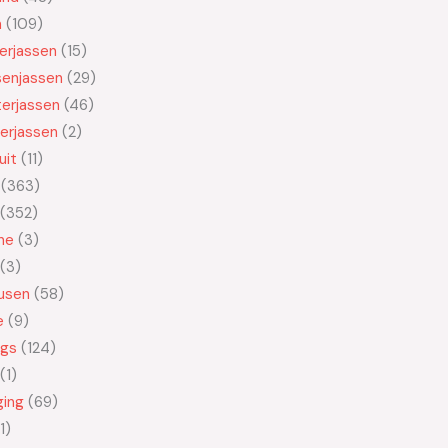
n
109
kerjassen
15
senjassen
29
erjassen
46
erjassen
2
uit
11
363
352
ne
3
3
usen
58
e
9
ngs
124
1
ging
69
1