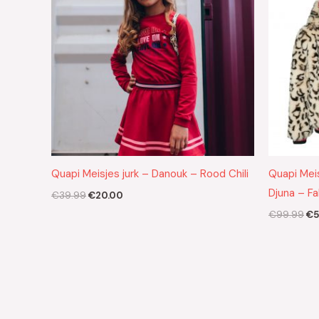
Quapi Meisjes jurk – Danouk – Rood Chili
Quapi Meis
Djuna – Fa
€
39.99
€
20.00
€
99.99
€
5