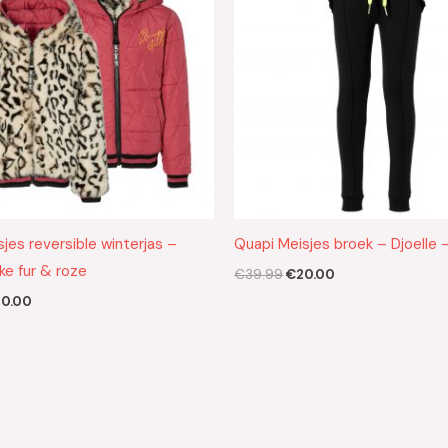
jes reversible winterjas –
Quapi Meisjes broek – Djoelle 
ke fur & roze
€
39.99
€
20.00
0.00