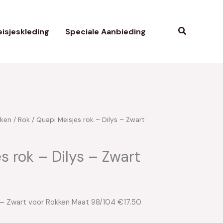
Zoeken
isjeskleding
Speciale Aanbieding
ken
/
Rok
/ Quapi Meisjes rok – Dilys – Zwart
kelijke
uidige
n
ijs
s rok – Dilys – Zwart
:
17.50.
s – Zwart voor Rokken Maat 98/104 €17.50