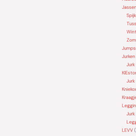
Jasse
Spij
Tus
Wint
Zom
Jumps
Jurken
Jurk
KIEsto
Jurk
Knieko
Kraagj
Leggi
Jurk
Leg
LEVV