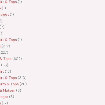
irt & Tops
1
o
1
treet
1
1
7
1
irt & Tops
1
n
272
227
 & Tops
602
t
36
irt
15
irt & Tops
310
irts & Tops
38
 & Mutsen
6
erjas
6
n
17