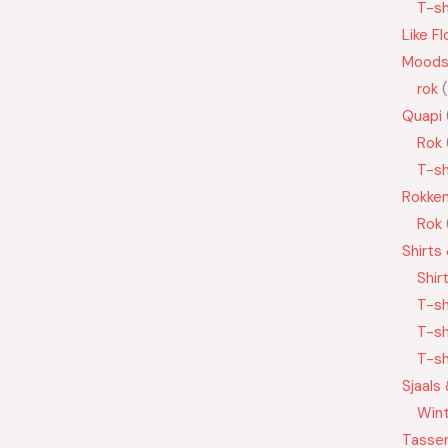
T-sh
Like Fl
Moods
rok
Quapi
Rok
T-sh
Rokke
Rok
Shirts
Shir
T-sh
T-sh
T-sh
Sjaals
Wint
Tasse