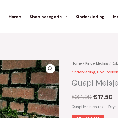
Home
Shop categorie
Kinderkleding
Me
Home
/
Kinderkleding
/
Rok
Oorspron
H
Kinderkleding
,
Rok
,
Rokke
prijs
pr
Quapi Meisje
was:
is
€
34.99
€
17.50
€34.99.
€
Quapi Meisjes rok – Dily