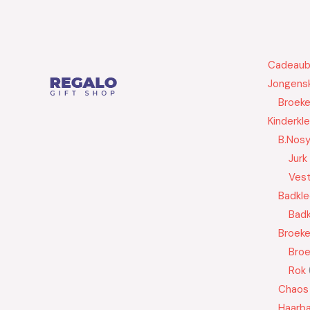
Cadeau
Jongensk
Broek
Kinderkl
B.Nos
Jurk
Ves
Badkle
Badk
Broek
Bro
Rok
Chaos
Haarb