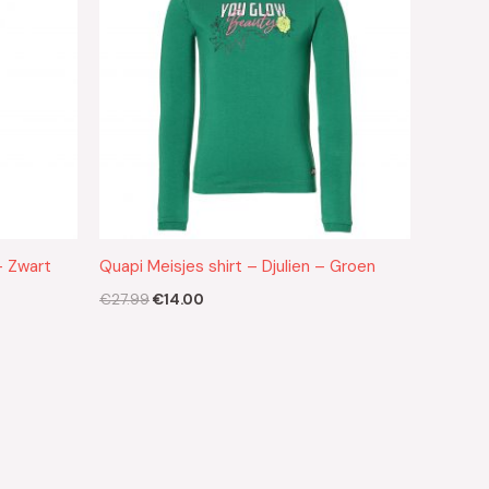
– Zwart
Quapi Meisjes shirt – Djulien – Groen
€
27.99
€
14.00