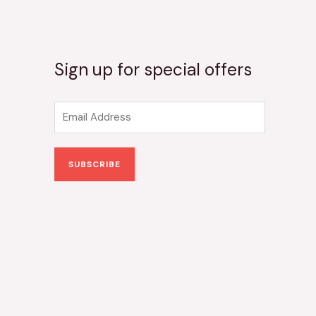
Sign up for special offers
E
m
a
SUBSCRIBE
i
l
*