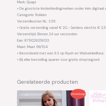
Merk: Quapi
• De grootste kinderkledingmerken onder één digitaal 
Categorie: Rokken
Verzendkosten NL: 3.95
• Gratis verzending vanaf € 20,- (anders slechts € 2,
Verzendtijd: Binnen 24 uur verzonden
Ean: 8719226256123
Maat: Maat 98/104
• Beoordeeld met een 9.3 op Kiyoh en WebwinkelKeur;
• Bij elke bestelling sparen voor gratis shoptegoed.
Gerelateerde producten
Oorspronkelijke
Huidige
Oo
Uitverkoop!
prijs
prijs
pri
was:
is:
wa
€39.99.
€20.00.
€9