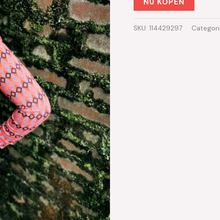
NU KOPEN
SKU:
114429297
Categor