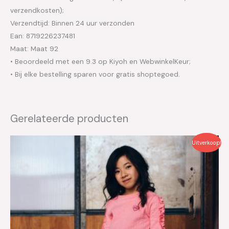
verzendkosten);
Verzendtijd: Binnen 24 uur verzonden
Ean: 8719226237481
Maat: Maat 92
• Beoordeeld met een 9.3 op Kiyoh en WebwinkelKeur;
• Bij elke bestelling sparen voor gratis shoptegoed.
Gerelateerde producten
Oorspronkelijke
Huidige
Uitverkoop!
prijs
prijs
was:
is:
€29.99.
€15.00.