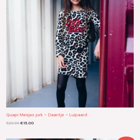
Quapi Meisjes jurk – Daantje – Luipaard
€
29.99
€
15.00