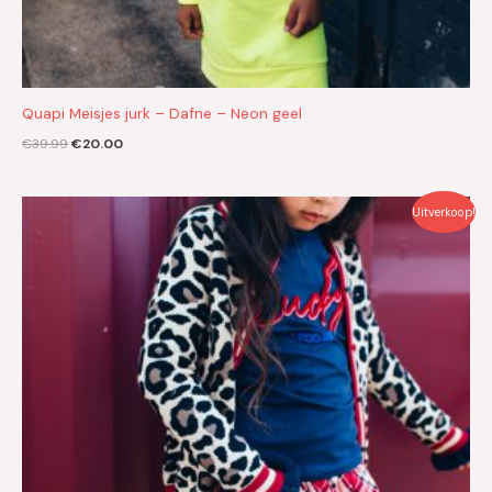
Quapi Meisjes jurk – Dafne – Neon geel
€
39.99
€
20.00
Oorspronkelijke
Huidige
Uitverkoop!
prijs
prijs
was:
is:
€34.99.
€17.50.