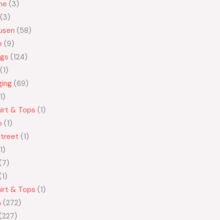
ne
3
3
usen
58
e
9
ngs
124
1
ging
69
1
irt & Tops
1
o
1
treet
1
1
7
1
irt & Tops
1
n
272
227