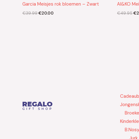
Garcia Meisjes rok bloemen – Zwart
AI&KO Meis
€
39.99
€
20.00
€
49.95
€
2
Cadeau
Jongensk
Broek
Kinderkl
B.Nos
Jurk