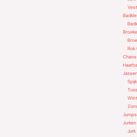
Ves
Badkle
Badk
Broek
Bro
Rok
Chaos
Haarb
Jasse
Spij
Tus
Wint
Zom
Jumps
Jurken
Jurk