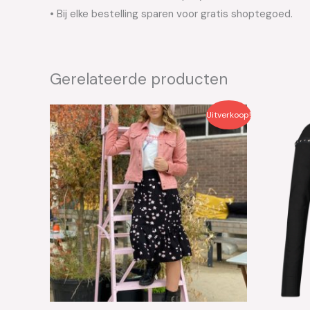
• Bij elke bestelling sparen voor gratis shoptegoed.
Gerelateerde producten
Oorspronkelijke
Huidige
Oo
Uitverkoop!
prijs
prijs
pri
was:
is:
wa
€39.99.
€20.00.
€4