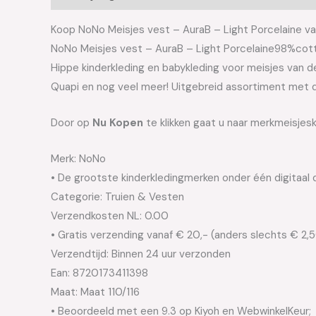
Koop NoNo Meisjes vest – AuraB – Light Porcelaine van
NoNo Meisjes vest – AuraB – Light Porcelaine98%cot
Hippe kinderkleding en babykleding voor meisjes van de 
Quapi en nog veel meer! Uitgebreid assortiment met d
Door op
Nu Kopen
te klikken gaat u naar merkmeisjesk
Merk: NoNo
• De grootste kinderkledingmerken onder één digitaal 
Categorie: Truien & Vesten
Verzendkosten NL: 0.00
• Gratis verzending vanaf € 20,- (anders slechts € 2,
Verzendtijd: Binnen 24 uur verzonden
Ean: 8720173411398
Maat: Maat 110/116
• Beoordeeld met een 9.3 op Kiyoh en WebwinkelKeur;