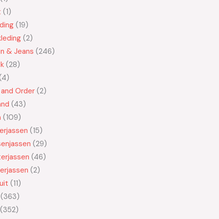
t
1
ding
19
leding
2
en & Jeans
246
ek
28
4
 and Order
2
and
43
n
109
kerjassen
15
senjassen
29
erjassen
46
erjassen
2
uit
11
363
352