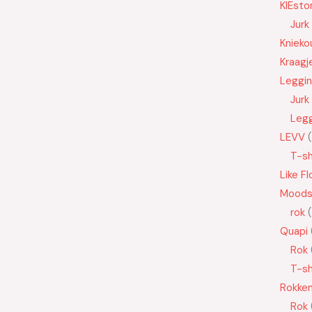
KIEsto
Jurk
Knieko
Kraagj
Leggi
Jurk
Leg
LEVV
T-sh
Like Fl
Moods
rok
Quapi
Rok
T-sh
Rokke
Rok