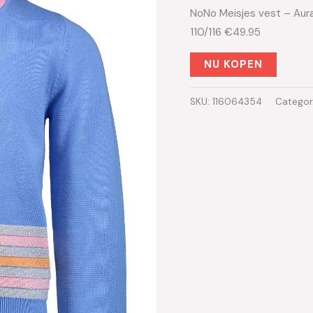
NoNo Meisjes vest – Aura
110/116 €49.95
NU KOPEN
SKU:
116064354
Categor