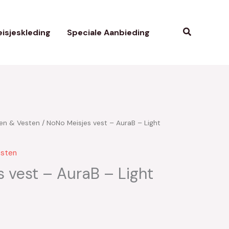
Zoeken
isjeskleding
Speciale Aanbieding
ien & Vesten
/ NoNo Meisjes vest – AuraB – Light
esten
 vest – AuraB – Light