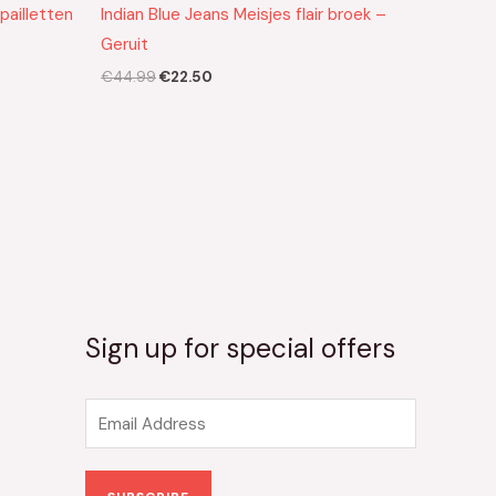
pailletten
Indian Blue Jeans Meisjes flair broek –
Geruit
€
44.99
€
22.50
Sign up for special offers
E
m
a