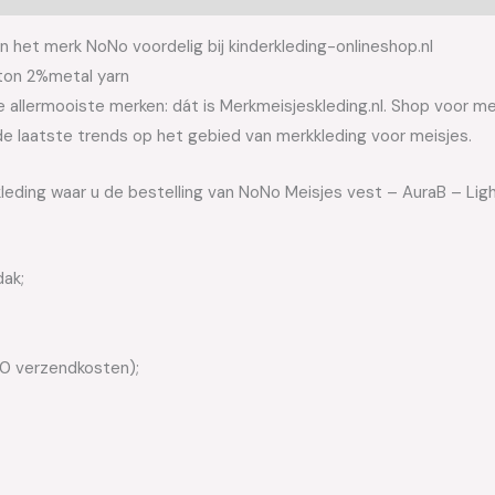
 het merk NoNo voordelig bij kinderkleding-onlineshop.nl
ton 2%metal yarn
allermooiste merken: dát is Merkmeisjeskleding.nl. Shop voor meis
e laatste trends op het gebied van merkkleding voor meisjes.
leding waar u de bestelling van NoNo Meisjes vest – AuraB – Ligh
dak;
50 verzendkosten);