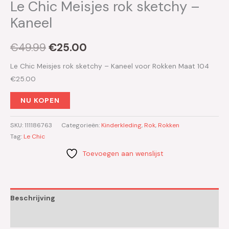
Le Chic Meisjes rok sketchy –
Kaneel
€
49.99
€
25.00
Le Chic Meisjes rok sketchy – Kaneel voor Rokken Maat 104
€25.00
NU KOPEN
SKU:
111186763
Categorieën:
Kinderkleding
,
Rok
,
Rokken
Tag:
Le Chic
Toevoegen aan wenslijst
Beschrijving
Aanvullende informatie