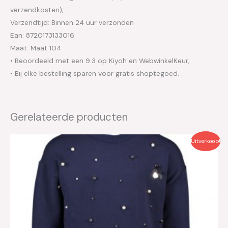
verzendkosten);
Verzendtijd: Binnen 24 uur verzonden
Ean: 8720173133016
Maat: Maat 104
• Beoordeeld met een 9.3 op Kiyoh en WebwinkelKeur;
• Bij elke bestelling sparen voor gratis shoptegoed.
Gerelateerde producten
Oorspronkelijke
Huidige
Uitverkoop!
prijs
prijs
was:
is:
€69.99.
€35.00.