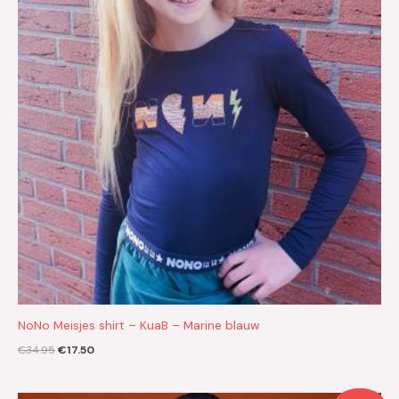
NoNo Meisjes shirt – KuaB – Marine blauw
€
34.95
€
17.50