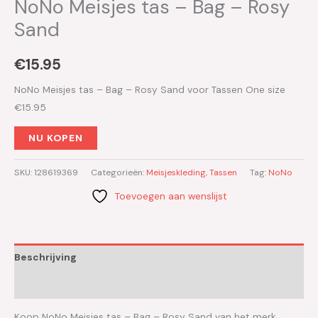
NoNo Meisjes tas – Bag – Rosy
Sand
€
15.95
NoNo Meisjes tas – Bag – Rosy Sand voor Tassen One size
€15.95
NU KOPEN
SKU:
128619369
Categorieën:
Meisjeskleding
,
Tassen
Tag:
NoNo
Toevoegen aan wenslijst
Beschrijving
Aanvullende informatie
Koop NoNo Meisjes tas – Bag – Rosy Sand van het merk