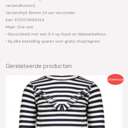
verzendkosten);
Verzendtijd: Binnen 24 uur verzonden
Ean: 8720173669324
Maat: One size
• Beoordeeld met een 9.3 op Kiyoh en WebwinkelKeur;
• Bij elke bestelling sparen voor gratis shoptegoed.
Gerelateerde producten
Oorspronkelijke
Huidige
Uitverkoop!
prijs
prijs
was:
is:
€39.95.
€20.00.