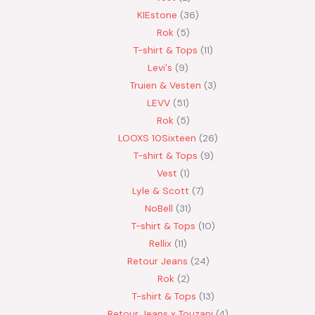
KIEstone
36
Rok
5
T-shirt & Tops
11
Levi's
9
Truien & Vesten
3
LEVV
51
Rok
5
LOOXS 10Sixteen
26
T-shirt & Tops
9
Vest
1
Lyle & Scott
7
NoBell
31
T-shirt & Tops
10
Rellix
11
Retour Jeans
24
Rok
2
T-shirt & Tops
13
Retour Jeans x Touzani
4