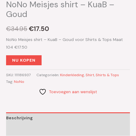
NoNo Meisjes shirt – KuaB –
Goud
€
34.95
€
17.50
NoNo Meisjes shirt – KuaB – Goud voor Shirts & Tops Maat
104 €17.50
NU KOPEN
SKU:
111186937
Categorieën:
Kinderkleding
,
Shirt
,
Shirts & Tops
Tag:
NoNo
Toevoegen aan wenslijst
Beschrijving
Aanvullende informatie