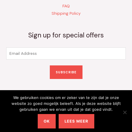
FAQ
Shipping Policy
Sign up for special offers
E
m
a
SUBSCRIBE
i
l
*
We gebruiken cookies om er zeker van te zijn dat je onze
Copyright © 2026 Kinderkleding Onlineshop | Powered by
website zo goed mogelijk beleeft. Als je deze website blijft
gebruiken gaan we ervan uit dat je dat goed vindt.
Kinderkleding Onlineshop
OK
LEES MEER