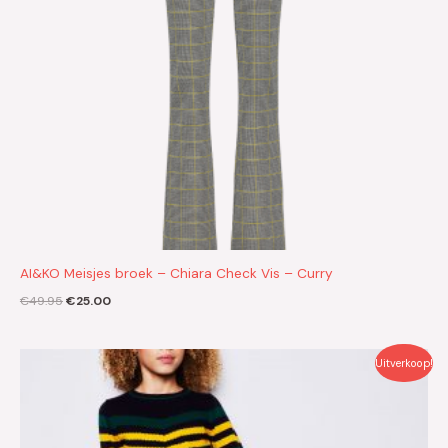
AI&KO Meisjes broek – Chiara Check Vis – Curry
€
49.95
€
25.00
Oorspronkelijke
Huidige
Uitverkoop!
prijs
prijs
was:
is:
€49.95.
€25.00.