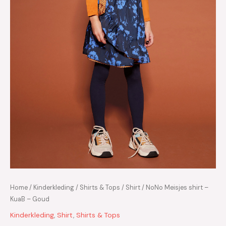
Home
/
Kinderkleding
/
Shirts & Tops
/
Shirt
/ NoNo Meisjes shirt –
KuaB – Goud
Kinderkleding
,
Shirt
,
Shirts & Tops