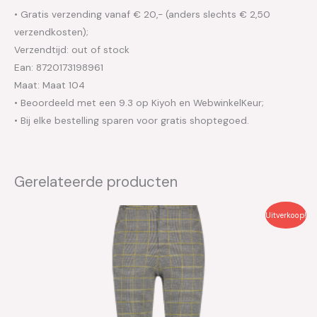
• Gratis verzending vanaf € 20,- (anders slechts € 2,50
verzendkosten);
Verzendtijd: out of stock
Ean: 8720173198961
Maat: Maat 104
• Beoordeeld met een 9.3 op Kiyoh en WebwinkelKeur;
• Bij elke bestelling sparen voor gratis shoptegoed.
Gerelateerde producten
Oorspronkelijke
Huidige
Uitverkoop!
prijs
prijs
was:
is:
€49.95.
€25.00.