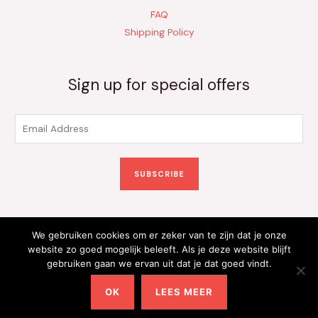
FAQ
Shipping Policy
Sign up for special offers
E
m
a
SUBSCRIBE
i
l
*
We gebruiken cookies om er zeker van te zijn dat je onze
Copyright © 2026 Kinderkleding Onlineshop | Powered by
website zo goed mogelijk beleeft. Als je deze website blijft
gebruiken gaan we ervan uit dat je dat goed vindt.
Kinderkleding Onlineshop
OK
LEES MEER