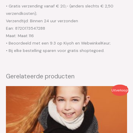
• Gratis verzending vanaf € 20,- (anders slechts € 2,50
verzendkosten);
Verzendtijd: Binnen 24 uur verzonden
Ean: 8720173547288
Maat: Maat 116
• Beoordeeld met een 9.3 op Kiyoh en WebwinkelKeur;
• Bij elke bestelling sparen voor gratis shoptegoed.
Gerelateerde producten
Oorspronkelijke
Huidige
Uitverkoop!
prijs
prijs
was:
is:
€109.95.
€55.00.