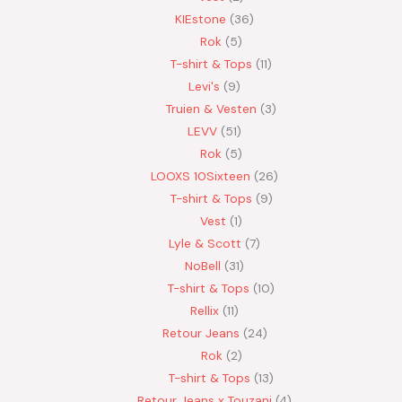
KIEstone
36
Rok
5
T-shirt & Tops
11
Levi's
9
Truien & Vesten
3
LEVV
51
Rok
5
LOOXS 10Sixteen
26
T-shirt & Tops
9
Vest
1
Lyle & Scott
7
NoBell
31
T-shirt & Tops
10
Rellix
11
Retour Jeans
24
Rok
2
T-shirt & Tops
13
Retour Jeans x Touzani
4