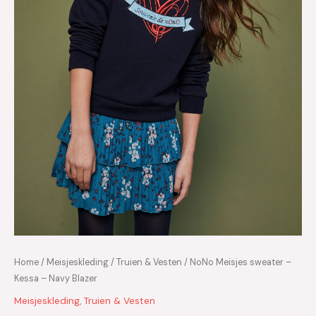
Home
/
Meisjeskleding
/
Truien & Vesten
/ NoNo Meisjes sweater –
Kessa – Navy Blazer
Meisjeskleding
,
Truien & Vesten