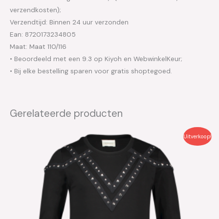
verzendkosten);
Verzendtijd: Binnen 24 uur verzonden
Ean: 8720173234805
Maat: Maat 110/116
• Beoordeeld met een 9.3 op Kiyoh en WebwinkelKeur;
• Bij elke bestelling sparen voor gratis shoptegoed.
Gerelateerde producten
Oorspronkelijke
Huidige
Uitverkoop!
prijs
prijs
was:
is:
€49.95.
€25.00.