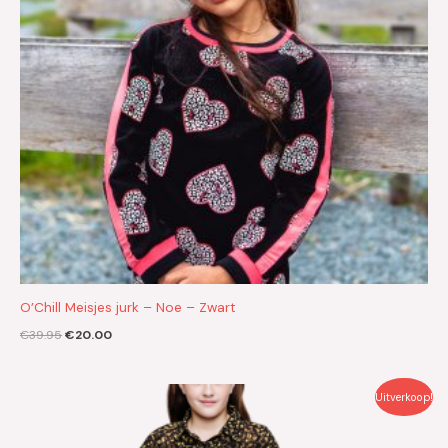
O’Chill Meisjes jurk – Noe – Zwart
€
39.95
€
20.00
Oorspronkelijke
Huidige
Uitverkoop!
prijs
prijs
was:
is:
€39.99.
€20.00.