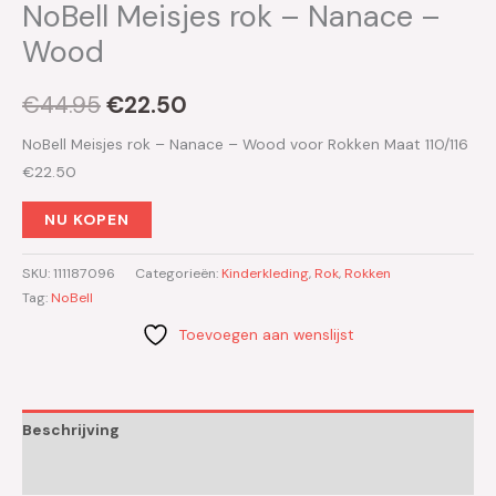
NoBell Meisjes rok – Nanace –
Wood
€
44.95
€
22.50
NoBell Meisjes rok – Nanace – Wood voor Rokken Maat 110/116
€22.50
NU KOPEN
SKU:
111187096
Categorieën:
Kinderkleding
,
Rok
,
Rokken
Tag:
NoBell
Toevoegen aan wenslijst
Beschrijving
Aanvullende informatie