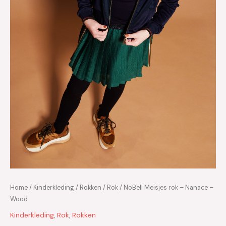
Home
/
Kinderkleding
/
Rokken
/
Rok
/ NoBell Meisjes rok – Nanace –
Wood
Kinderkleding
,
Rok
,
Rokken