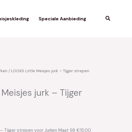
Zoeken
isjeskleding
Speciale Aanbieding
rken
/ LOOXS Little Meisjes jurk – Tijger strepen
kelijke
uidige
rijs
Meisjes jurk – Tijger
:
15.00.
 – Tijger strepen voor Jurken Maat 98 €15.00