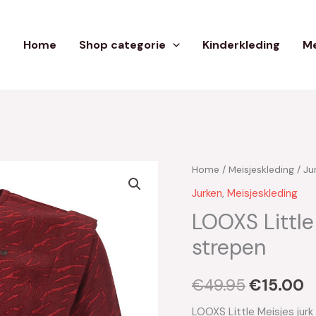
Home
Shop categorie
Kinderkleding
Me
Home
/
Meisjeskleding
/
Ju
Oorspron
H
Jurken
,
Meisjeskleding
prijs
p
LOOXS Little 
was:
is
strepen
€49.95.
€
€
49.95
€
15.00
LOOXS Little Meisjes jurk