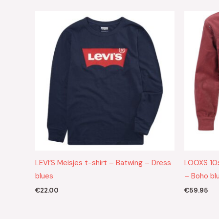
LEVI’S Meisjes t-shirt – Batwing – Dress
LOOXS 10s
blues
– Boho bl
€
22.00
€
59.95