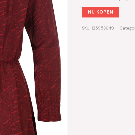
NU KOPEN
SKU:
125958649
Catego