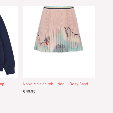
ing –
NoNo Meisjes rok – Noel – Rosy Sand
€
49.95