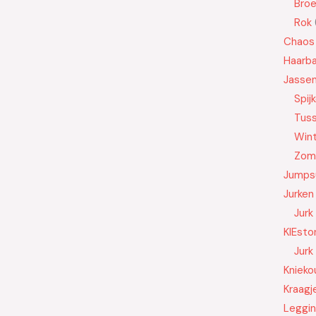
Bro
Rok
Chaos
Haarb
Jasse
Spij
Tus
Wint
Zom
Jumps
Jurken
Jurk
KIEsto
Jurk
Knieko
Kraagj
Leggi