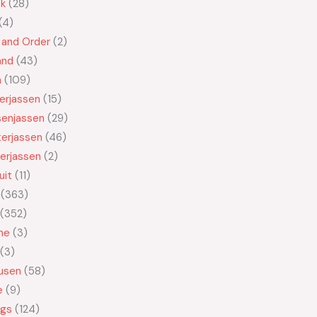
ek
28
4
 and Order
2
and
43
n
109
kerjassen
15
senjassen
29
erjassen
46
erjassen
2
uit
11
363
352
ne
3
3
usen
58
e
9
ngs
124