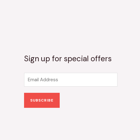
Sign up for special offers
E
m
a
SUBSCRIBE
i
l
*