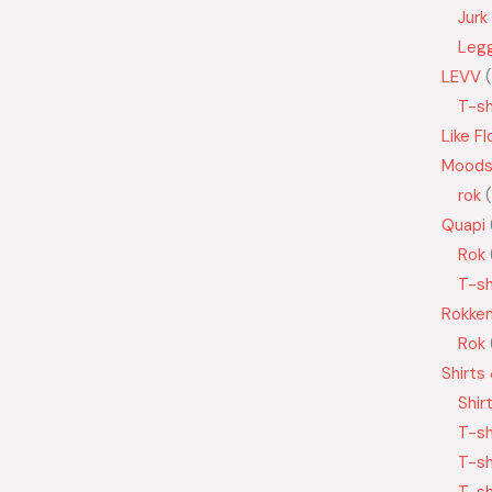
Jurk
Leg
LEVV
T-sh
Like Fl
Moods
rok
Quapi
Rok
T-sh
Rokke
Rok
Shirts
Shir
T-sh
T-sh
T-sh