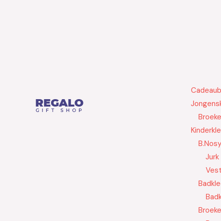
Cadeau
Jongensk
Broek
Kinderkl
B.Nos
Jurk
Ves
Badkle
Badk
Broek