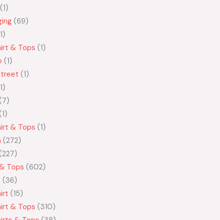
1
ging
69
1
irt & Tops
1
o
1
treet
1
1
7
1
irt & Tops
1
n
272
227
 & Tops
602
t
36
irt
15
irt & Tops
310
irts & Tops
38