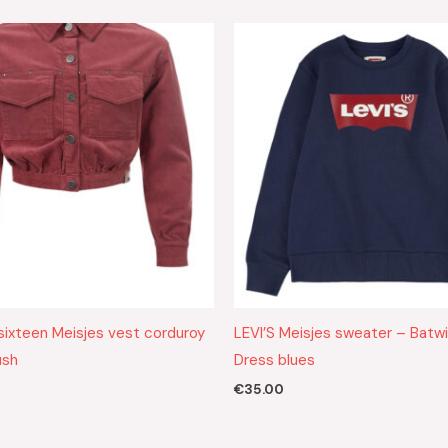
ixteen Meisjes vest corduroy
LEVI’S Meisjes sweater – Batw
ush
Dress blues
€
35.00