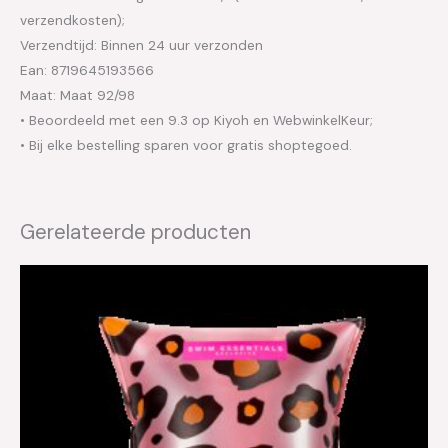
verzendkosten);
Verzendtijd: Binnen 24 uur verzonden
Ean: 8719645193566
Maat: Maat 92/98
• Beoordeeld met een 9.3 op Kiyoh en WebwinkelKeur;
• Bij elke bestelling sparen voor gratis shoptegoed.
Gerelateerde producten