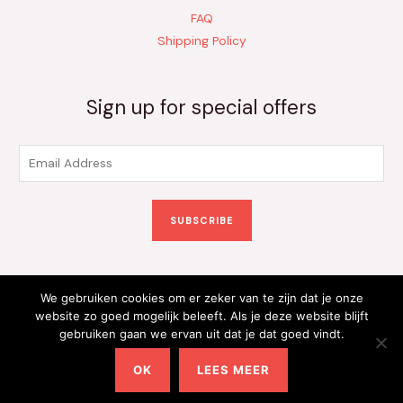
FAQ
Shipping Policy
Sign up for special offers
E
m
a
SUBSCRIBE
i
l
*
We gebruiken cookies om er zeker van te zijn dat je onze
Copyright © 2026 Kinderkleding Onlineshop | Powered by
website zo goed mogelijk beleeft. Als je deze website blijft
gebruiken gaan we ervan uit dat je dat goed vindt.
Kinderkleding Onlineshop
OK
LEES MEER