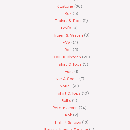
KIEstone
36
Rok
5
T-shirt & Tops
11
Levi's
9
Truien & Vesten
3
LEVV
51
Rok
5
LOOXS 10Sixteen
26
T-shirt & Tops
9
Vest
1
Lyle & Scott
7
NoBell
31
T-shirt & Tops
10
Rellix
11
Retour Jeans
24
Rok
2
T-shirt & Tops
13
Retour Jeans x Touzani
4