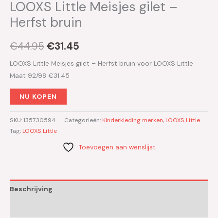
LOOXS Little Meisjes gilet –
Herfst bruin
€
44.95
€
31.45
LOOXS Little Meisjes gilet – Herfst bruin voor LOOXS Little
Maat 92/98 €31.45
NU KOPEN
SKU:
135730594
Categorieën:
Kinderkleding merken
,
LOOXS Little
Tag:
LOOXS Little
Toevoegen aan wenslijst
Beschrijving
Aanvullende informatie