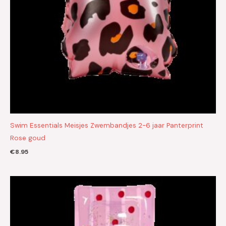
Swim Essentials Meisjes Zwembandjes 2-6 jaar Panterprint
Rose goud
€
8.95