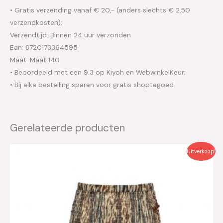
• Gratis verzending vanaf € 20,- (anders slechts € 2,50
verzendkosten);
Verzendtijd: Binnen 24 uur verzonden
Ean: 8720173364595
Maat: Maat 140
• Beoordeeld met een 9.3 op Kiyoh en WebwinkelKeur;
• Bij elke bestelling sparen voor gratis shoptegoed.
Gerelateerde producten
Oorspronkelijke
Huidige
Uitverkoop!
prijs
prijs
was:
is:
€49.99.
€25.00.