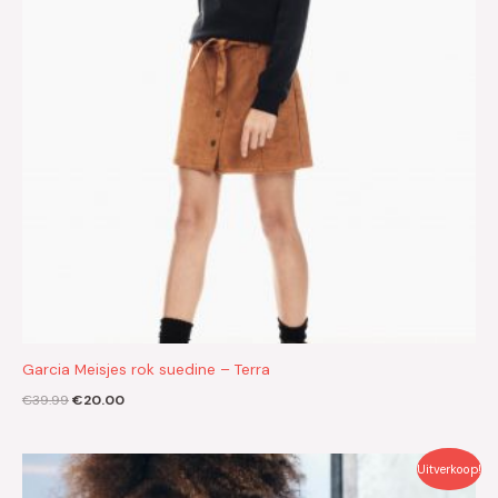
Garcia Meisjes rok suedine – Terra
€
39.99
€
20.00
Oorspronkelijke
Huidige
Uitverkoop!
prijs
prijs
was:
is: