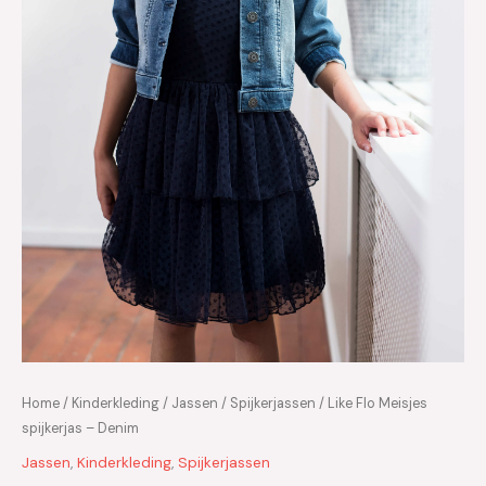
Home
/
Kinderkleding
/
Jassen
/
Spijkerjassen
/ Like Flo Meisjes
spijkerjas – Denim
Jassen
,
Kinderkleding
,
Spijkerjassen