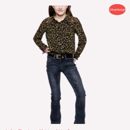
Oorspronkelijke
Huidige
Uitverkoop!
prijs
prijs
was:
is:
€39.99.
€20.00.