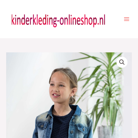
Ga
naar
de
inhoud