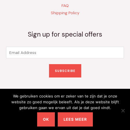
FAQ
Shipping Policy
Sign up for special offers
E
m
a
SUBSCRIBE
i
l
*
We gebruiken cookies om er zeker van te zijn dat je onze
Copyright © 2026 Kinderkleding Onlineshop | Powered by
website zo goed mogelijk beleeft. Als je deze website blijft
gebruiken gaan we ervan uit dat je dat goed vindt.
Kinderkleding Onlineshop
OK
LEES MEER