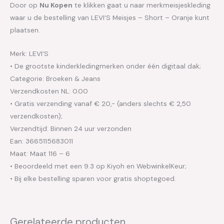
Door op
Nu Kopen
te klikken gaat u naar merkmeisjeskleding
waar u de bestelling van LEVI’S Meisjes – Short – Oranje kunt
plaatsen.
Merk: LEVI’S
• De grootste kinderkledingmerken onder één digitaal dak;
Categorie: Broeken & Jeans
Verzendkosten NL: 0.00
• Gratis verzending vanaf € 20,- (anders slechts € 2,50
verzendkosten);
Verzendtijd: Binnen 24 uur verzonden
Ean: 3665115683011
Maat: Maat 116 – 6
• Beoordeeld met een 9.3 op Kiyoh en WebwinkelKeur;
• Bij elke bestelling sparen voor gratis shoptegoed.
Gerelateerde producten