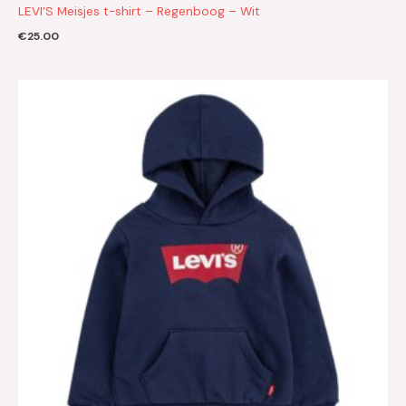
LEVI’S Meisjes t-shirt – Regenboog – Wit
€
25.00