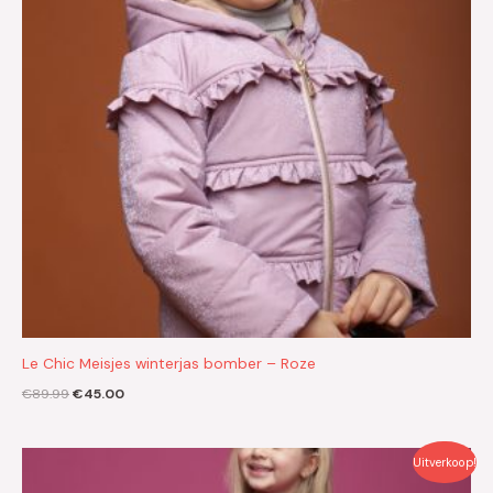
Le Chic Meisjes winterjas bomber – Roze
€
89.99
€
45.00
Oorspronkelijke
Huidige
Uitverkoop!
prijs
prijs
was:
is: