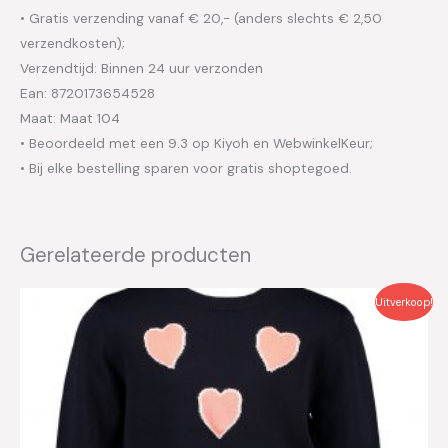
• Gratis verzending vanaf € 20,- (anders slechts € 2,50
verzendkosten);
Verzendtijd: Binnen 24 uur verzonden
Ean: 8720173654528
Maat: Maat 104
• Beoordeeld met een 9.3 op Kiyoh en WebwinkelKeur;
• Bij elke bestelling sparen voor gratis shoptegoed.
Gerelateerde producten
Oorspronkelijke
Huidige
Uitverkoop!
prijs
prijs
was:
is:
€59.99.
€30.00.