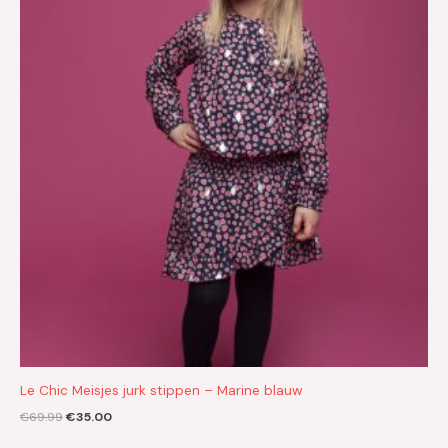
€69.99.
€35.00.
Le Chic Meisjes jurk stippen – Marine blauw
€
69.99
€
35.00