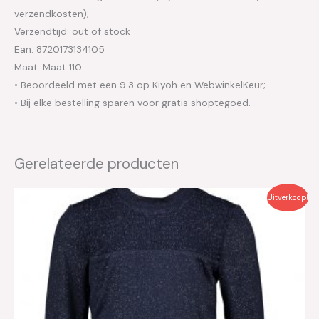
verzendkosten);
Verzendtijd: out of stock
Ean: 8720173134105
Maat: Maat 110
• Beoordeeld met een 9.3 op Kiyoh en WebwinkelKeur;
• Bij elke bestelling sparen voor gratis shoptegoed.
Gerelateerde producten
Oorspronkelijke
Huidige
Uitverkoop!
prijs
prijs
was:
is:
€39.99.
€20.00.