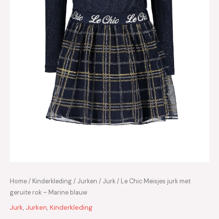
Home
/
Kinderkleding
/
Jurken
/
Jurk
/ Le Chic Meisjes jurk met
geruite rok – Marine blauw
Jurk
,
Jurken
,
Kinderkleding