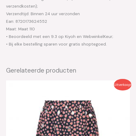
verzendkosten);
Verzendtijd: Binnen 24 uur verzonden
Ean: 8720173624552
Maat: Maat 110
• Beoordeeld met een 9.3 op Kiyoh en WebwinkelKeur;
• Bij elke bestelling sparen voor gratis shoptegoed.
Gerelateerde producten
Oorspronkelijke
Huidige
Uitverkoop!
prijs
prijs
was:
is:
€49.99.
€25.00.