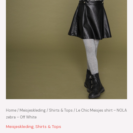
Home
/
Meisjeskleding
/
Shirts & Tops
/ Le Chic Meisjes shirt – NOLA
zebra – Off White
Meisjeskleding
,
Shirts & Tops