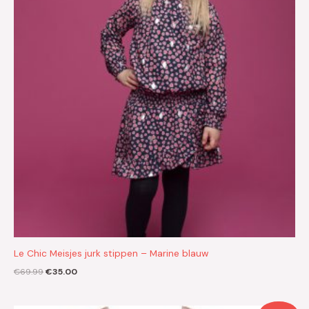
Le Chic Meisjes jurk stippen – Marine blauw
€
69.99
€
35.00