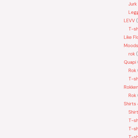
Jurk
Leg
LEVV
T-sh
Like Fl
Moods
rok
Quapi
Rok
T-sh
Rokke
Rok
Shirts
Shir
T-sh
T-sh
T-sh