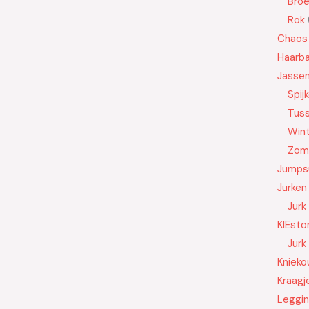
Bro
Rok
Chaos
Haarb
Jasse
Spij
Tus
Wint
Zom
Jumps
Jurken
Jurk
KIEsto
Jurk
Knieko
Kraagj
Leggi