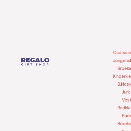
Cadeau
Jongensk
Broek
Kinderkl
B.Nos
Jurk
Ves
Badkle
Badk
Broek