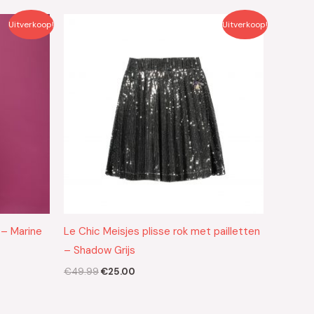
Oorspronkelijke
Huidige
Uitverkoop!
Uitverkoop!
prijs
prijs
was:
is:
€49.99.
€25.00.
 – Marine
Le Chic Meisjes plisse rok met pailletten
– Shadow Grijs
€
49.99
€
25.00