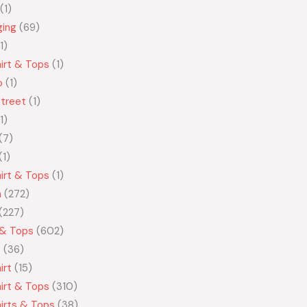
1
ging
69
1
irt & Tops
1
o
1
treet
1
1
7
1
irt & Tops
1
n
272
227
 & Tops
602
t
36
irt
15
irt & Tops
310
irts & Tops
38