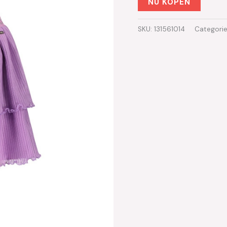
NU KOPEN
SKU:
131561014
Categori