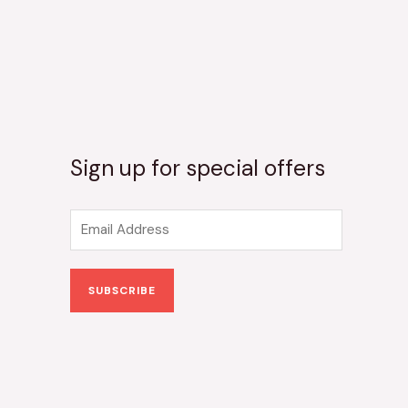
Sign up for special offers
E
m
a
SUBSCRIBE
i
l
*