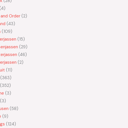
ek
28
4
 and Order
2
and
43
n
109
kerjassen
15
senjassen
29
erjassen
46
erjassen
2
uit
11
363
352
ne
3
3
usen
58
e
9
ngs
124