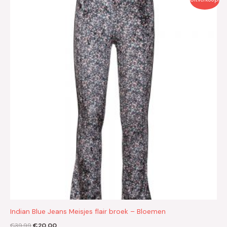
prijs
prijs
was:
is:
€39.99.
€20.00.
Indian Blue Jeans Meisjes flair broek – Bloemen
€
39.99
€
20.00