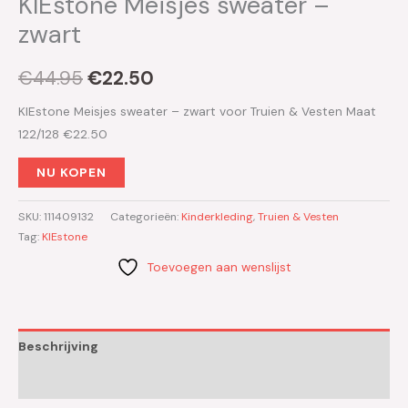
KIEstone Meisjes sweater –
zwart
€
44.95
€
22.50
KIEstone Meisjes sweater – zwart voor Truien & Vesten Maat
122/128 €22.50
NU KOPEN
SKU:
111409132
Categorieën:
Kinderkleding
,
Truien & Vesten
Tag:
KIEstone
Toevoegen aan wenslijst
Beschrijving
Aanvullende informatie