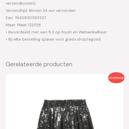
verzendkosten);
Verzendtijd: Binnen 24 uur verzonden
Ean: 7440830583527
Maat: Maat 122/128
• Beoordeeld met een 9.3 op Kiyoh en WebwinkelKeur;
• Bij elke bestelling sparen voor gratis shoptegoed.
Gerelateerde producten
Oorspronkelijke
Huidige
Uitverkoop!
prijs
prijs
was:
is:
€49.99.
€25.00.