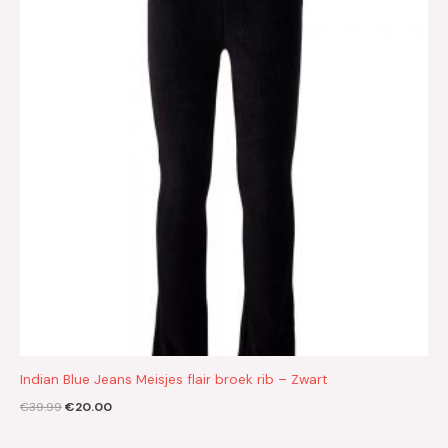
€39.99.
€20.00.
Indian Blue Jeans Meisjes flair broek rib – Zwart
€
39.99
€
20.00