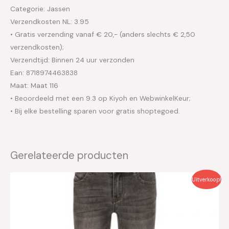
Categorie: Jassen
Verzendkosten NL: 3.95
• Gratis verzending vanaf € 20,- (anders slechts € 2,50
verzendkosten);
Verzendtijd: Binnen 24 uur verzonden
Ean: 8718974463838
Maat: Maat 116
• Beoordeeld met een 9.3 op Kiyoh en WebwinkelKeur;
• Bij elke bestelling sparen voor gratis shoptegoed.
Gerelateerde producten
Oorspronkelijke
Huidige
Uitverkoop!
prijs
prijs
was:
is:
€54.99.
€27.50.