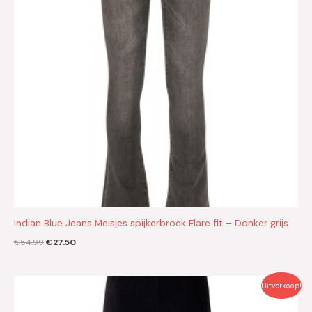
Indian Blue Jeans Meisjes spijkerbroek Flare fit – Donker grijs
€
54.99
€
27.50
Oorspronkelijke
Huidige
Uitverkoop!
prijs
prijs
was:
is: