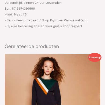
Verzendtijd: Binnen 24 uur verzonden
Ean: 8718974399168
Maat: Maat 116
• Beoordeeld met een 9.3 op Kiyoh en WebwinkelKeur;
• Bij elke bestelling sparen voor gratis shoptegoed.
Gerelateerde producten
Oorspronkelijke
Huidige
Uitverkoop!
prijs
prijs
was:
is:
€49.95.
€25.00.