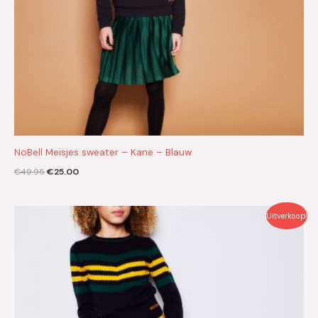
NoBell Meisjes sweater – Kane – Blauw
€
49.95
€
25.00
Oorspronkelijke
Huidige
Uitverkoop!
prijs
prijs
was:
is:
€49.95.
€25.00.