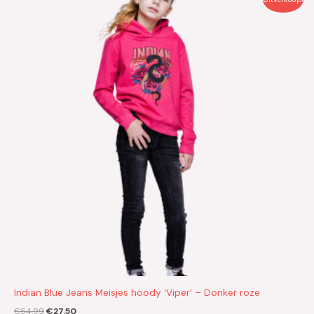
prijs
prijs
was:
is:
€54.99.
€27.50.
Indian Blue Jeans Meisjes hoody ‘Viper’ – Donker roze
€
54.99
€
27.50