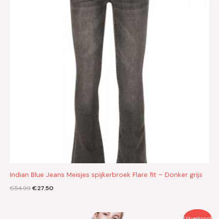
Indian Blue Jeans Meisjes spijkerbroek Flare fit – Donker grijs
€
54.99
€
27.50
Oorspronkelijke
Huidige
Uitverkoop!