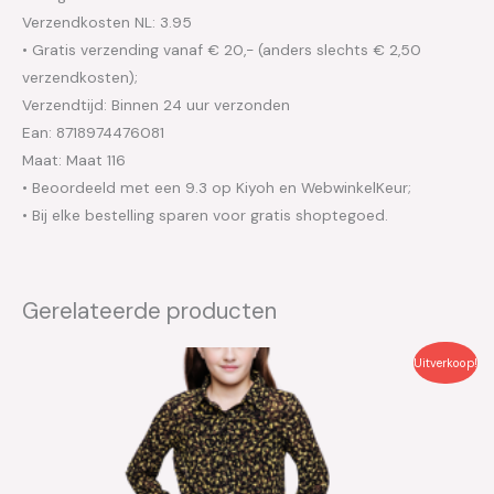
Verzendkosten NL: 3.95
• Gratis verzending vanaf € 20,- (anders slechts € 2,50
verzendkosten);
Verzendtijd: Binnen 24 uur verzonden
Ean: 8718974476081
Maat: Maat 116
• Beoordeeld met een 9.3 op Kiyoh en WebwinkelKeur;
• Bij elke bestelling sparen voor gratis shoptegoed.
Gerelateerde producten
Oorspronkelijke
Huidige
Uitverkoop!
prijs
prijs
was:
is:
€39.99.
€20.00.