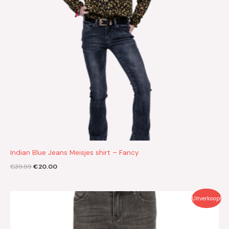
Indian Blue Jeans Meisjes shirt – Fancy
€
39.99
€
20.00
Oorspronkelijke
Huidige
Uitverkoop!
prijs
prijs
was:
is:
€54.99.
€27.50.