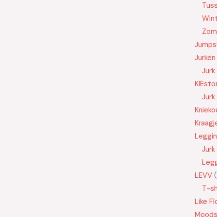
Tus
Wint
Zom
Jumps
Jurken
Jurk
KIEsto
Jurk
Knieko
Kraagj
Leggi
Jurk
Leg
LEVV
T-sh
Like Fl
Moods