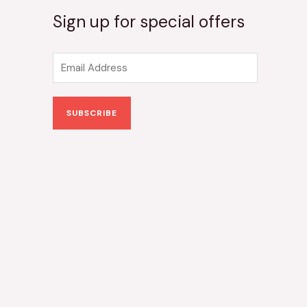
Sign up for special offers
E
m
a
SUBSCRIBE
i
l
*