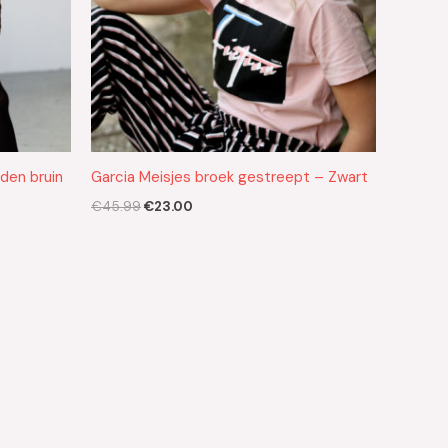
den bruin
Garcia Meisjes broek gestreept – Zwart
€
45.99
€
23.00