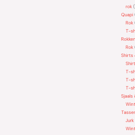
rok
Quapi
Rok
T-sh
Rokke
Rok
Shirts
Shir
T-sh
T-sh
T-sh
Sjaals
Wint
Tasse
Jurk
Wint