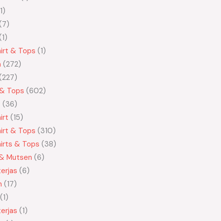
1
7
1
irt & Tops
1
n
272
227
 & Tops
602
t
36
irt
15
irt & Tops
310
irts & Tops
38
 & Mutsen
6
erjas
6
n
17
1
erjas
1