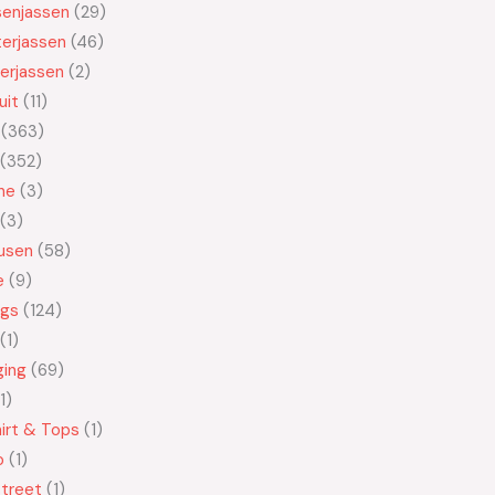
senjassen
29
erjassen
46
erjassen
2
uit
11
363
352
ne
3
3
usen
58
e
9
ngs
124
1
ging
69
1
irt & Tops
1
o
1
treet
1