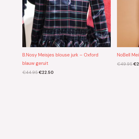
B.Nosy Meisjes blouse jurk – Oxford
NoBell Me
blauw geruit
€
49.95
€
2
€
44.95
€
22.50