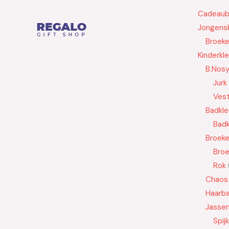
Cadeau
Jongensk
Broek
Kinderkl
B.Nos
Jurk
Ves
Badkle
Badk
Broek
Bro
Rok
Chaos
Haarb
Jasse
Spij