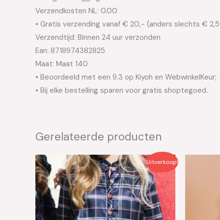
Verzendkosten NL: 0.00
• Gratis verzending vanaf € 20,- (anders slechts € 2,
Verzendtijd: Binnen 24 uur verzonden
Ean: 8718974382825
Maat: Maat 140
• Beoordeeld met een 9.3 op Kiyoh en WebwinkelKeur;
• Bij elke bestelling sparen voor gratis shoptegoed.
Gerelateerde producten
Oorspronkelijke
Huidige
Oo
Uitverkoop!
prijs
prijs
pri
was:
is:
wa
€44.95.
€22.50.
€4