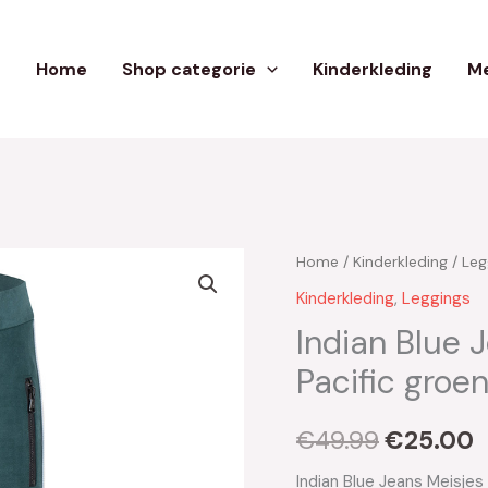
Home
Shop categorie
Kinderkleding
Me
Home
/
Kinderkleding
/
Leg
Oorspron
H
Kinderkleding
,
Leggings
prijs
p
Indian Blue 
was:
i
Pacific groe
€49.99.
€
€
49.99
€
25.00
Indian Blue Jeans Meisje