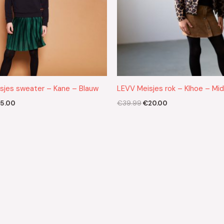
isjes sweater – Kane – Blauw
LEVV Meisjes rok – Klhoe – Mid
5.00
€
39.99
€
20.00