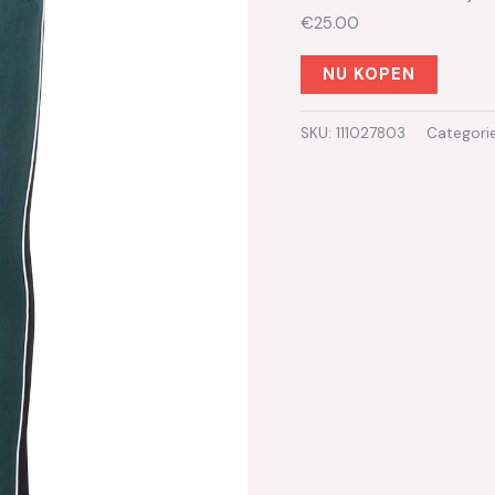
€25.00
NU KOPEN
SKU:
111027803
Categori