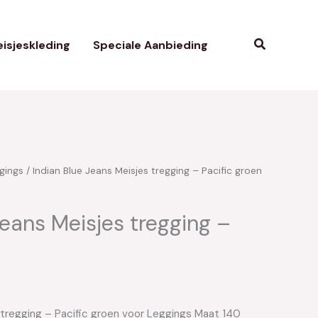
Zoeken
isjeskleding
Speciale Aanbieding
gings
/ Indian Blue Jeans Meisjes tregging – Pacific groen
kelijke
uidige
rijs
Jeans Meisjes tregging –
s:
n
25.00.
s tregging – Pacific groen voor Leggings Maat 140