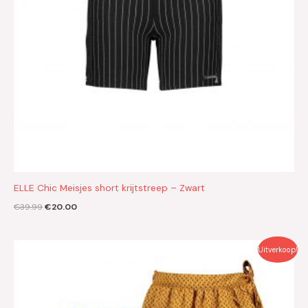
ELLE Chic Meisjes short krijtstreep – Zwart
€
39.99
€
20.00
Oorspronkelijke
Huidige
Uitverkoop!
prijs
prijs
was:
is:
€49.95.
€25.00.