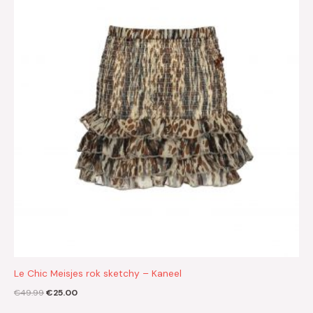
€49.99.
€25.00.
Le Chic Meisjes rok sketchy – Kaneel
€
49.99
€
25.00