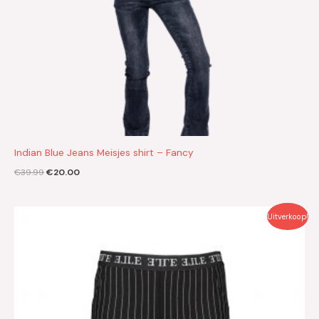
Indian Blue Jeans Meisjes shirt – Fancy
€
39.99
€
20.00
Oorspronkelijke
Huidige
Uitverkoop!
prijs
prijs
was:
is:
€39.99.
€20.00.