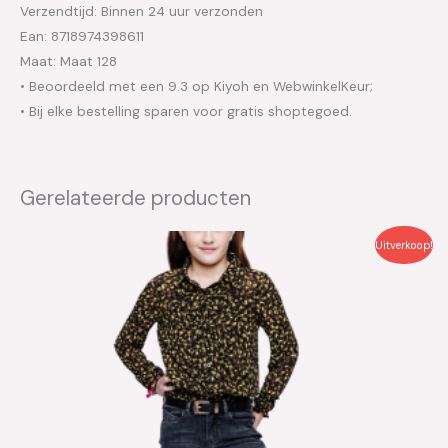
Verzendtijd: Binnen 24 uur verzonden
Ean: 8718974398611
Maat: Maat 128
• Beoordeeld met een 9.3 op Kiyoh en WebwinkelKeur;
• Bij elke bestelling sparen voor gratis shoptegoed.
Gerelateerde producten
Oorspronkelijke
Huidige
Uitverkoop!
prijs
prijs
was:
is:
€39.99.
€20.00.