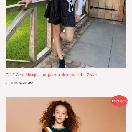
ELLE Chic Meisjes jacquard rok luipaard – Zwart
€
49.99
€
25.00
Oorspronkelijke
Huidige
Uitverkoop!
prijs
prijs
was:
is:
€49.95.
€25.00.