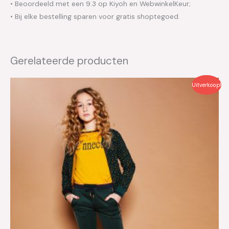
• Beoordeeld met een 9.3 op Kiyoh en WebwinkelKeur;
• Bij elke bestelling sparen voor gratis shoptegoed.
Gerelateerde producten
Oorspronkelijke
Huidige
Uitverkoop!
prijs
prijs
was:
is:
€49.95.
€25.00.