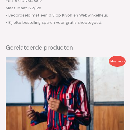
Ean: 8720173148812
Maat: Maat 122/128
• Beoordeeld met een 9.3 op Kiyoh en WebwinkelKeur;
• Bij elke bestelling sparen voor gratis shoptegoed.
Gerelateerde producten
Oorspronkelijke
Huidige
Uitverkoop!
prijs
prijs
was:
is:
€44.99.
€22.50.