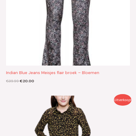
Indian Blue Jeans Meisjes flair broek – Bloemen
€
39.99
€
20.00
Oorspronkelijke
Huidige
Uitverkoop!
prijs
prijs
was:
is:
€39.99.
€20.00.