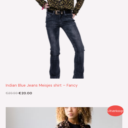
Indian Blue Jeans Meisjes shirt – Fancy
€
39.99
€
20.00
Oorspronkelijke
Huidige
Uitverkoop!
prijs
prijs
was:
is:
€39.99.
€20.00.