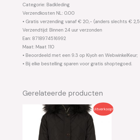
Categorie: Badkleding
Verzendkosten NL: 0.00
• Gratis verzending vanaf € 20,- (anders slechts € 2,
Verzendtijd: Binnen 24 uur verzonden
Ean: 8718974516992
Maat: Maat 110
• Beoordeeld met een 9.3 op Kiyoh en WebwinkelKeur;
• Bij elke bestelling sparen voor gratis shoptegoed.
Gerelateerde producten
Oorspronkelijke
Huidige
Oo
Uitverkoop!
prijs
prijs
pri
was:
is:
wa
€109.99.
€55.00.
€4