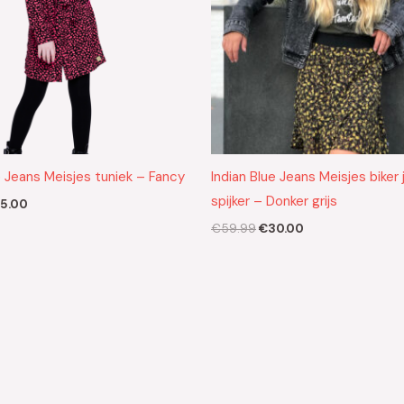
e Jeans Meisjes tuniek – Fancy
Indian Blue Jeans Meisjes biker 
spijker – Donker grijs
5.00
€
59.99
€
30.00