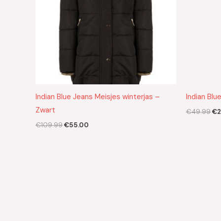
Indian Blue Jeans Meisjes winterjas –
Indian Blu
Zwart
€
49.99
€
2
€
109.99
€
55.00