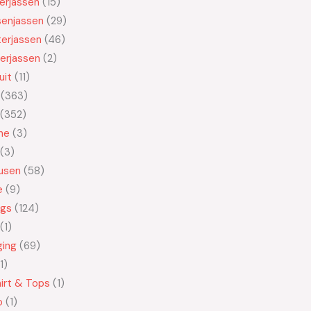
kerjassen
15
senjassen
29
erjassen
46
erjassen
2
uit
11
363
352
ne
3
3
usen
58
e
9
ngs
124
1
ging
69
1
irt & Tops
1
o
1