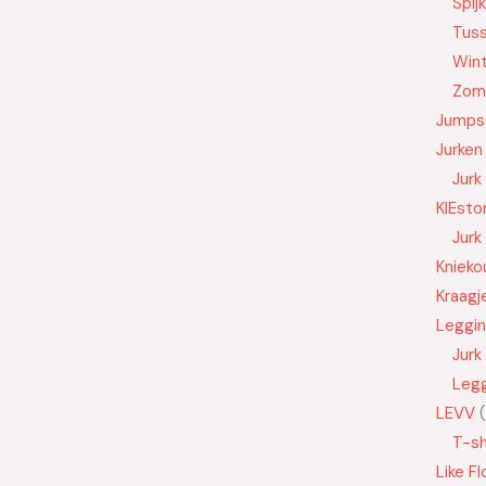
Spij
Tus
Wint
Zom
Jumps
Jurken
Jurk
KIEsto
Jurk
Knieko
Kraagj
Leggi
Jurk
Leg
LEVV
T-sh
Like Fl