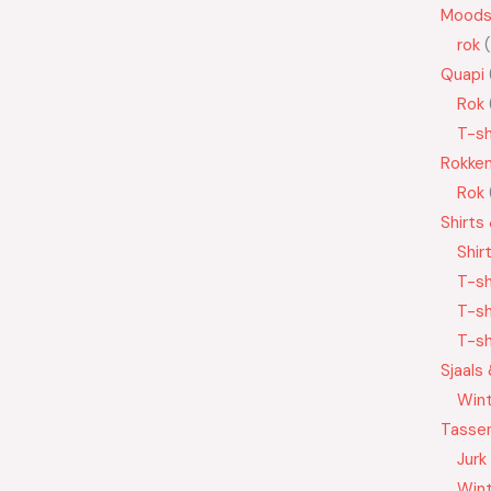
Moods
rok
Quapi
Rok
T-sh
Rokke
Rok
Shirts
Shir
T-sh
T-sh
T-sh
Sjaals
Wint
Tasse
Jurk
Wint