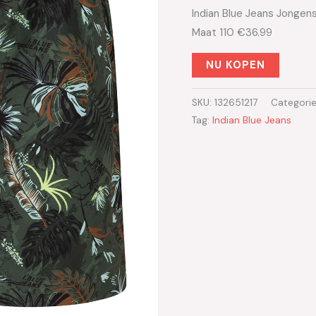
Indian Blue Jeans Jonge
Maat 110 €36.99
NU KOPEN
SKU:
132651217
Categori
Tag:
Indian Blue Jeans