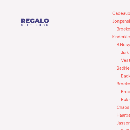
Cadeau
Jongensk
Broek
Kinderkl
B.Nos
Jurk
Ves
Badkle
Badk
Broek
Bro
Rok
Chaos
Haarb
Jasse