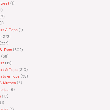
treet
1
1
7
1
irt & Tops
1
n
272
227
 & Tops
602
t
36
irt
15
irt & Tops
310
irts & Tops
38
 & Mutsen
6
erjas
6
n
17
1
erjas
1