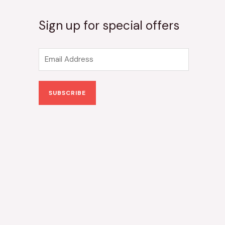
Sign up for special offers
E
m
a
SUBSCRIBE
i
l
*