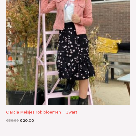
Garcia Meisjes rok bloemen – Zwart
€
39.99
€
20.00