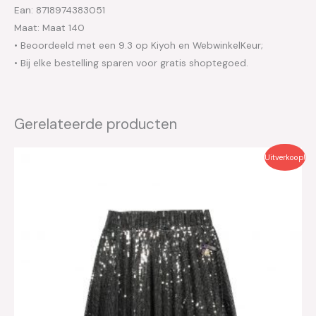
Ean: 8718974383051
Maat: Maat 140
• Beoordeeld met een 9.3 op Kiyoh en WebwinkelKeur;
• Bij elke bestelling sparen voor gratis shoptegoed.
Gerelateerde producten
Oorspronkelijke
Huidige
Uitverkoop!
prijs
prijs
was:
is:
€49.99.
€25.00.