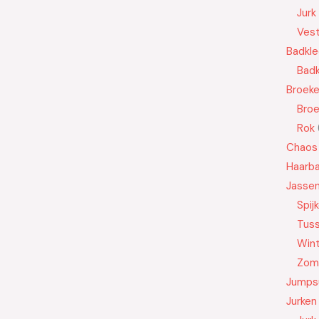
Jurk
Ves
Badkle
Badk
Broek
Bro
Rok
Chaos
Haarb
Jasse
Spij
Tus
Wint
Zom
Jumps
Jurken