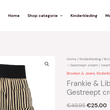
Home
Shop categorie
Kinderkleding
Me
Home
/
Kinderkleding
/
Bro
Oorspron
H
– Gestreept cream / zwar
prijs
p
Broeken & Jeans
,
Kinderk
was:
i
Frankie & Lib
Gestreept cr
€49.95.
€
€
49.95
€
25.00