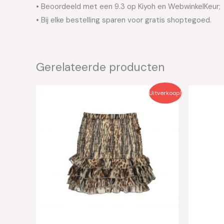
• Beoordeeld met een 9.3 op Kiyoh en WebwinkelKeur;
• Bij elke bestelling sparen voor gratis shoptegoed.
Gerelateerde producten
Oorspronkelijke
Huidige
Oo
Uitverkoop!
prijs
prijs
pri
was:
is:
wa
€49.99.
€25.00.
€4