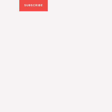
SUBSCRIBE
i
l
*