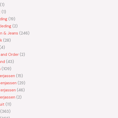
1
t
1
ding
19
leding
2
en & Jeans
246
ek
28
4
 and Order
2
and
43
n
109
kerjassen
15
senjassen
29
erjassen
46
erjassen
2
uit
11
363