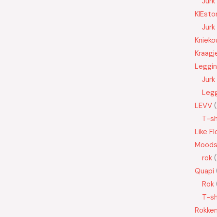
Jurk
KIEsto
Jurk
Knieko
Kraagj
Leggi
Jurk
Leg
LEVV
T-sh
Like Fl
Moods
rok
Quapi
Rok
T-sh
Rokke