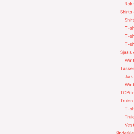
Rok
Shirts
Shir
T-sh
T-sh
T-sh
Sjaals
Wint
Tasse
Jurk
Wint
TOPit
Truien
T-sh
Trui
Ves
Kinderkl