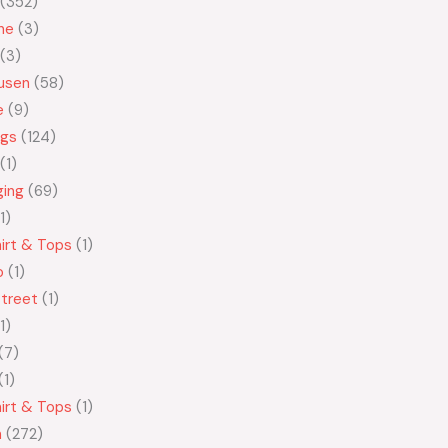
352
ne
3
3
usen
58
e
9
ngs
124
1
ging
69
1
irt & Tops
1
o
1
treet
1
1
7
1
irt & Tops
1
n
272