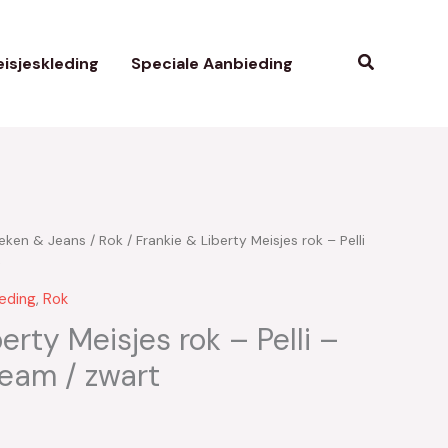
Zoeken
isjeskleding
Speciale Aanbieding
eken & Jeans
/
Rok
/ Frankie & Liberty Meisjes rok – Pelli
kelijke
uidige
t
rijs
leding
,
Rok
s:
erty Meisjes rok – Pelli –
eam / zwart
25.00.