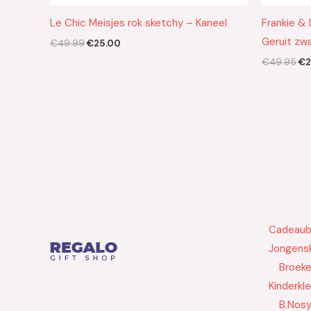
Le Chic Meisjes rok sketchy – Kaneel
Frankie & 
Geruit zwa
€
49.99
€
25.00
€
49.95
€
2
Cadeau
Jongensk
Broek
Kinderkl
B.Nos