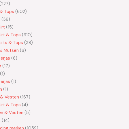
227
 & Tops
602
t
36
irt
15
irt & Tops
310
irts & Tops
38
 & Mutsen
6
erjas
6
n
17
1
erjas
1
m
1
 & Vesten
167
irt & Tops
4
en & Vesten
5
t
14
eding merken
1059