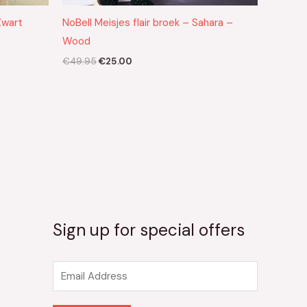
Zwart
NoBell Meisjes flair broek – Sahara –
Wood
€
49.95
€
25.00
Sign up for special offers
E
m
a