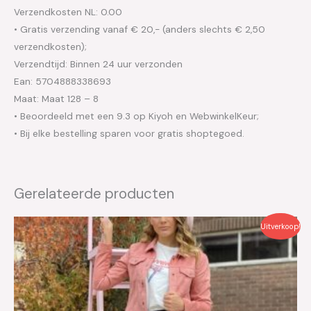
Verzendkosten NL: 0.00
• Gratis verzending vanaf € 20,- (anders slechts € 2,50
verzendkosten);
Verzendtijd: Binnen 24 uur verzonden
Ean: 5704888338693
Maat: Maat 128 – 8
• Beoordeeld met een 9.3 op Kiyoh en WebwinkelKeur;
• Bij elke bestelling sparen voor gratis shoptegoed.
Gerelateerde producten
Oorspronkelijke
Huidige
Uitverkoop!
prijs
prijs
was:
is:
€39.99.
€20.00.