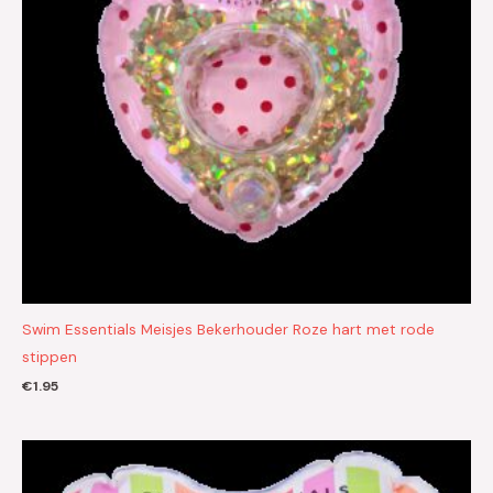
Swim Essentials Meisjes Bekerhouder Roze hart met rode
stippen
€
1.95