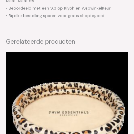
Maat: Maat 98
• Beoordeeld met een 9.3 op Kiyoh en WebwinkelKeur;
• Bij elke bestelling sparen voor gratis shoptegoed.
Gerelateerde producten