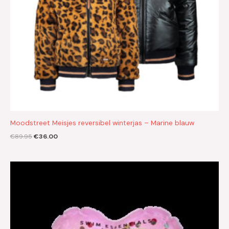
Moodstreet Meisjes reversibel winterjas – Marine blauw
€
89.95
€
36.00